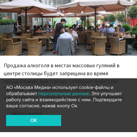
Продажа алкоголя в местах массовых гуляний в
центре столицы будет запрещена во время
празднования Дня города, сообщает Агентство
АО «Москва Медиа» использует cookie-файлы и
"Москва". Об этом рассказал руководитель
обрабатывает
персональные данные
. Это улучшает
департамента торговли и услуг Алексей Немерюк.
работу сайта и взаимодействие с ним. Подтвердите
ваше согласие, нажав кнопу Ок
Читать далее
OK