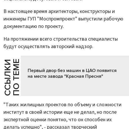
В настоящее время архитекторы, конструкторы и
инженеры ГУП "Моспромпроект" выпустили рабочую
документацию по проекту.
На протяжении всего строительства специалисты
будут осуществлять авторский надзор.
Е
С
С
Ы
Л
К
И
П
О
Т
Е
М
Первый двор без машин в ЦАО появится
на месте завода "Красная Пресня"
"Таких жилищных проектов по объему и сложности
институт в своей истории еще не делал, но после
экспертной оценки понятно, что он способен их
делать успешно", - рассказал творческий