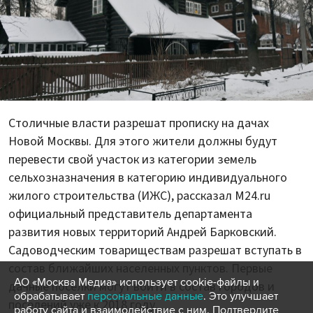
Столичные власти разрешат прописку на дачах
Новой Москвы. Для этого жители должны будут
перевести свой участок из категории земель
сельхозназначения в категорию индивидуального
жилого строительства (ИЖС), рассказал M24.ru
официальный представитель департамента
развития новых территорий Андрей Барковский.
Садоводческим товариществам разрешат вступать в
состав ближайших населенных пунктов. Первые
АО «Москва Медиа» использует cookie-файлы и
дачные поселки могут войти в состав городов и
обрабатывает
персональные данные
. Это улучшает
поселений уже к 2018 году.
работу сайта и взаимодействие с ним. Подтвердите