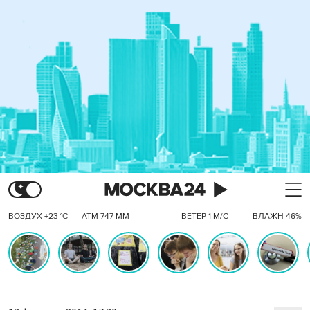
ВОЗДУХ +23 °C
АТМ 747 ММ
ВЕТЕР 1 М/С
ВЛАЖН 46%