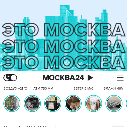
ВОЗДУХ +21 °C
АТМ 750 ММ
ВЕТЕР 2 М/С
ВЛАЖН 49%