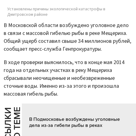
Установлены причины экологической катастрофы в
Дмитровском районе
В Московской области возбуждено уголовное дело
в связи с массовой гибелью рыбы в реке Мещериха.
Общий ущерб составил свыше 34 миллионов рублей,
сообщает пресс-служба Генпрокуратуры.
В ходе проверки выяснилось, что в конце мая 2014
года на отдельных участках в реку Мещериха
сбрасывали неочищенные и необезвреженные
сточные воды. Именно из-за этого и произошла
массовая гибель рыбы.
Е
С
С
Ы
Л
К
И
П
О
Т
Е
М
В Подмосковье возбуждены уголовные
дела из-за гибели рыбы в реках