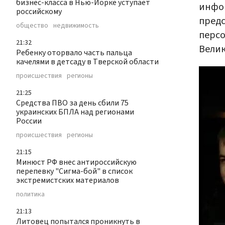
бизнес-класса в Нью-Йорке уступает
инфор
российскому
предс
общество
недвижимость
персо
21:32
Велик
Ребенку оторвало часть пальца
качелями в детсаду в Тверской области
происшествия
регионы
21:25
Средства ПВО за день сбили 75
украинских БПЛА над регионами
России
происшествия
регионы
21:15
Минюст РФ внес антироссийскую
перепевку "Сигма-бой" в список
экстремистских материалов
политика
21:13
Литовец попытался проникнуть в