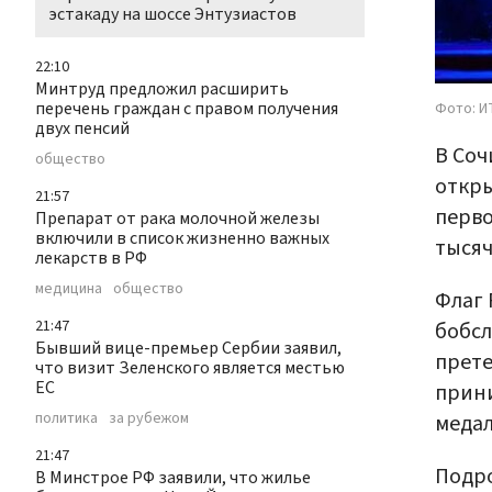
эстакаду на шоссе Энтузиастов
22:10
Минтруд предложил расширить
перечень граждан с правом получения
Фото: И
двух пенсий
В Соч
общество
откры
21:57
перво
Препарат от рака молочной железы
включили в список жизненно важных
тысяч
лекарств в РФ
медицина
общество
Флаг 
21:47
бобсл
Бывший вице-премьер Сербии заявил,
прете
что визит Зеленского является местью
ЕС
прини
политика
за рубежом
медал
21:47
Подро
В Минстрое РФ заявили, что жилье