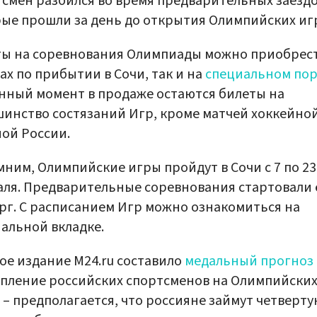
смен разбился во время предварительных заездо
ые прошли за день до открытия Олимпийских иг
ы на соревнования Олимпиады можно приобрест
сах по прибытии в Сочи, так и на
специальном пор
нный момент в продаже остаются билеты на
инство состязаний Игр, кроме матчей хоккейно
ой России.
ним, Олимпийские игры пройдут в Сочи с 7 по 23
ля. Предварительные соревнования стартовали 
рг. С расписанием Игр можно ознакомиться на
альной вкладке.
ое издание M24.ru составило
медальный прогноз
пление российских спортсменов на Олимпийски
 – предполагается, что россияне займут четверт