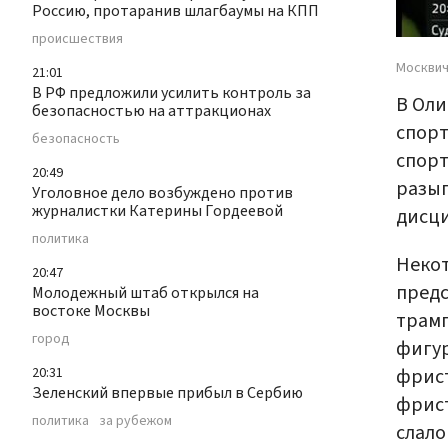
Россию, протаранив шлагбаумы на КПП
происшествия
Москвич
21:01
В РФ предложили усилить контроль за
В Оли
безопасностью на аттракционах
спорт
безопасность
спорт
20:49
разыг
Уголовное дело возбуждено против
журналистки Катерины Гордеевой
дисци
политика
Некот
20:47
предс
Молодежный штаб открылся на
востоке Москвы
трамп
город
фигур
фрист
20:31
Зеленский впервые прибыл в Сербию
фрист
политика
за рубежом
слало