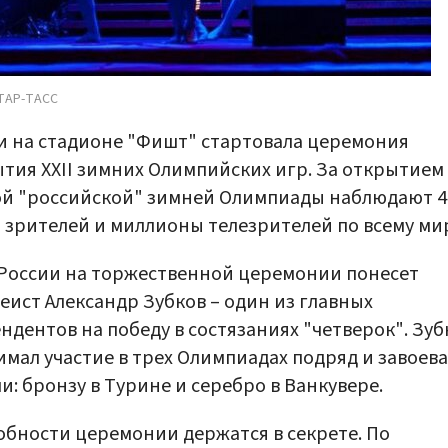
ТАР-ТАСС
и на стадионе "Фишт" стартовала церемония
тия XXII зимних Олимпийских игр. За открытием
й "российской" зимней Олимпиады наблюдают 4
 зрителей и миллионы телезрителей по всему ми
России на торжественной церемонии понесет
еист Александр Зубков – один из главных
ндентов на победу в состязаниях "четверок". Зуб
мал участие в трех Олимпиадах подряд и завоева
и: бронзу в Турине и серебро в Ванкувере.
бности церемонии держатся в секрете. По