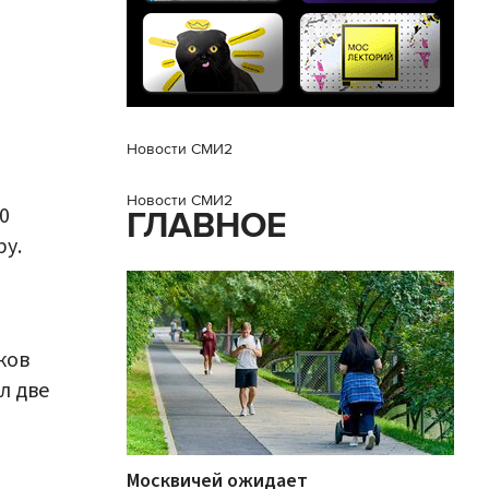
Новости СМИ2
Новости СМИ2
0
ГЛАВНОЕ
ру.
ков
л две
Москвичей ожидает