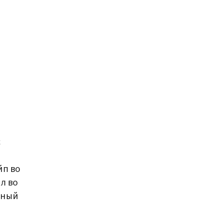
с
йп во
л во
ьный