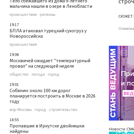
строч
Тело сбежавшего из дома 9-летнего
мальчика нашли в озере в Ленобласти
происшествия
регионы
СЮЖЕТ:
19:17
Олимпиа
БПЛА атаковал турецкий сухогруз у
Новороссийска
происшествия
19:06
Москвичей ожидает "температурный
провал" на следующей неделе
общество
погода
город
19:01
Собянин: около 100 км дорог
планируется построить в Москве в 2026
году
мэр Москвы
город
строительство
18:55
Пропавшие в Иркутске двойняшки
Новости СМ
найдены