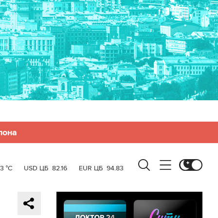
лона
3 °C
USD ЦБ
82.16
EUR ЦБ
94.83