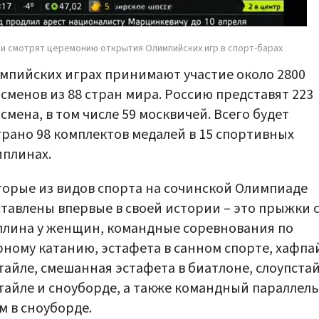
и смотрят церемонию открытия Олимпийских игр в спорт-барах
мпийских играх принимают участие около 2800
сменов из 88 стран мира. Россию представят 223
смена, в том числе 59 москвичей. Всего будет
рано 98 комплектов медалей в 15 спортивных
плинах.
орые из видов спорта на сочинской Олимпиаде
тавлены впервые в своей истории – это прыжки 
лина у женщин, командные соревнования по
ному катанию, эстафета в санном спорте, хафпа
айле, смешанная эстафета в биатлоне, слоупстай
айле и сноуборде, а также командный параллел
м в сноуборде.