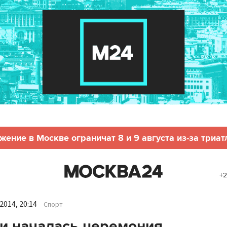
жение в Москве ограничат 8 и 9 августа из-за триат
+2
2014, 20:14
Спорт
и началась церемония