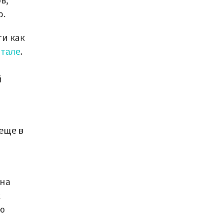
в,
р.
и как
тале
.
й
еще в
на
х
ую