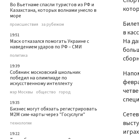
Спорт
Во Вьетнаме спасли туристов из РФ и
котор
Казахстана, которых волнами унесло в
море
Билет
происшествия
за рубежом
в кас
19:51
На да
Маск отказался помогать Украине с
наведением ударов по РФ – СМИ
больш
политика
сборн
19:39
Собянин: московский школьник
Напом
победил на олимпиаде по
февра
искусственному интеллекту
четве
мэр Москвы
общество
город
специ
19:35
Бизнес могут обязать регистрировать
Сетев
М2М сим-карты через "Госуслуги"
высту
технологии
играх
19:22