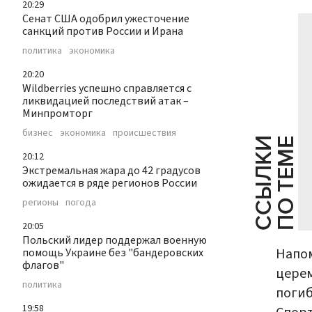
20:29
Сенат США одобрил ужесточение
санкций против России и Ирана
политика
экономика
20:20
Wildberries успешно справляется с
ликвидацией последствий атак –
Минпромторг
бизнес
экономика
происшествия
С
С
Ы
Л
К
И
П
О
Т
Е
М
Е
20:12
Экстремальная жара до 42 градусов
ожидается в ряде регионов России
регионы
погода
20:05
Польский лидер поддержал военную
Напом
помощь Украине без "бандеровских
флагов"
церем
политика
погиб
19:58