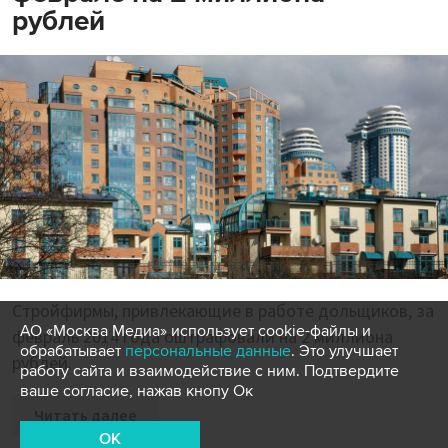
рублей
Стройфирмы, привлекающие в работе дольщиков, за
АО «Москва Медиа» использует cookie-файлы и
февраль 2014 года оштрафовали на 2 миллиона
обрабатывает
персональные данные
. Это улучшает
рублей.
работу сайта и взаимодействие с ним. Подтвердите
ваше согласие, нажав кнопу Ок
Читать далее
OK