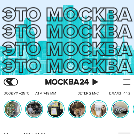
ВОЗДУХ +25 °C
АТМ 748 ММ
ВЕТЕР 2 М/С
ВЛАЖН 44%