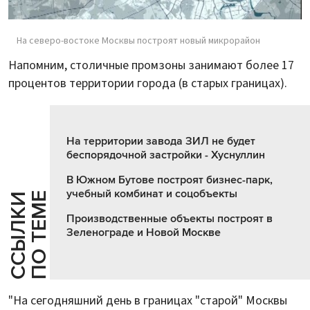
На северо-востоке Москвы построят новый микрорайон
Напомним, столичные промзоны занимают более 17
процентов территории города (в старых границах).
На территории завода ЗИЛ не будет
беспорядочной застройки - Хуснуллин
В Южном Бутове построят бизнес-парк,
учебный комбинат и соцобъекты
Е
С
С
Ы
Л
К
И
П
О
Т
Е
М
Производственные объекты построят в
Зеленограде и Новой Москве
"На сегодняшний день в границах "старой" Москвы