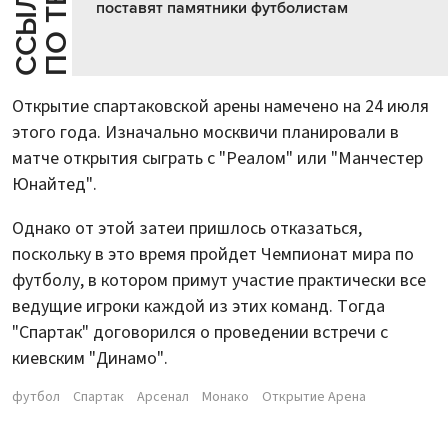
Е
С
С
Ы
Л
К
И
П
О
Т
Е
М
поставят памятники футболистам
Открытие спартаковской арены намечено на 24 июля
этого года. Изначально москвичи планировали в
матче открытия сыграть с "Реалом" или "Манчестер
Юнайтед".
Однако от этой затеи пришлось отказаться,
поскольку в это время пройдет Чемпионат мира по
футболу, в котором примут участие практически все
ведущие игроки каждой из этих команд. Тогда
"Спартак" договорился о проведении встречи с
киевским "Динамо".
футбол
Спартак
Арсенал
Монако
Открытие Арена