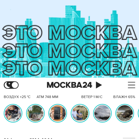
ВОЗДУХ +25 °C
АТМ 748 ММ
ВЕТЕР 1 М/С
ВЛАЖН 65%