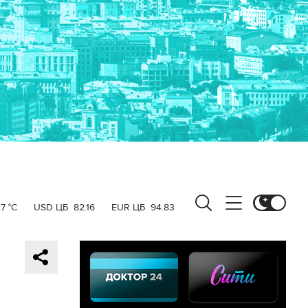
17 °C
USD ЦБ
82.16
EUR ЦБ
94.83