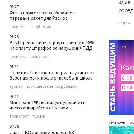
элект
08:27
сосед
Финляндия отказала Украине в
передаче ракет для Patriot
видео
политика
за рубежом
08:23
В ГД предложили вернуть скидку в 50%
на оплату штрафов за нарушения ПДД
политика
транспорт
08:11
Полиция Таиланда заверила туристов в
безопасности после стрельбы в школе
туризм
происшествия
за рубежом
08:11
Минтранс РФ планирует увеличить
число авиарейсов с Китаем
транспорт
туризм
Новости СМ
07:56
Силы ПВО ликвидировали 153