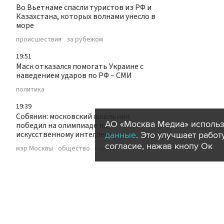
Во Вьетнаме спасли туристов из РФ и
Казахстана, которых волнами унесло в
море
происшествия
за рубежом
19:51
Маск отказался помогать Украине с
наведением ударов по РФ – СМИ
политика
19:39
Собянин: московский школьник
АО «Москва Медиа» использ
победил на олимпиаде по
искусственному интеллекту
данные
. Это улучшает рабо
согласие, нажав кнопу Ок
мэр Москвы
общество
город
19:35
Бизнес могут обязать регистрировать
М2М сим-карты через "Госуслуги"
технологии
19:22