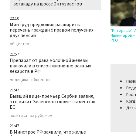
эстакаду на шоссе Энтузиастов
22:10
Минтруд предложил расширить
перечень граждан с правом получения
"Интервью": 
двух пенсий
Чилингаров –
РГО
общество
21:57
Препарат от рака молочной железы
включили в список жизненно важных
лекарств в РФ
медицина
общество
Назв
Веду
21:47
Гост
Бывший вице-премьер Сербии заявил,
что визит Зеленского является местью
Когд
ЕС
Для 
политика
за рубежом
21:47
В Минстрое РФ заявили, что жилье