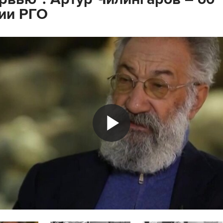
ии РГО
Play
Video