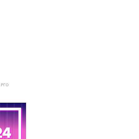
й
РГО