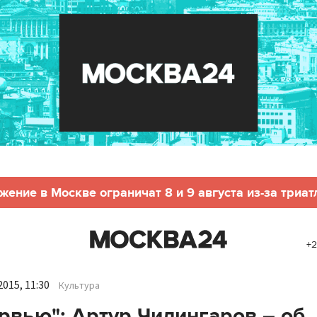
жение в Москве ограничат 8 и 9 августа из-за триат
+2
015, 11:30
Культура
рвью": Артур Чилингаров – об