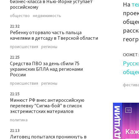
бизнес-класса в Нью-Йорке уступает
На
те
российскому
проек
общество
недвижимость
общес
21:32
расск
Ребенку оторвало часть пальца
качелями в детсаду в Тверской области
геогр
происшествия
регионы
СЮЖЕТ:
21:25
Русс
Средства ПВО за день сбили 75
украинских БПЛА над регионами
обще
России
происшествия
регионы
фестив
21:15
Минюст РФ внес антироссийскую
перепевку "Сигма-бой" в список
экстремистских материалов
политика
21:13
Литовец попытался проникнуть в