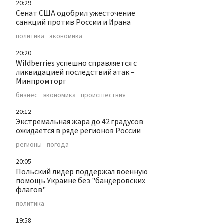
20:29
Сенат США одобрил ужесточение
санкций против России и Ирана
политика
экономика
20:20
Wildberries успешно справляется с
ликвидацией последствий атак –
Минпромторг
бизнес
экономика
происшествия
20:12
Экстремальная жара до 42 градусов
ожидается в ряде регионов России
регионы
погода
20:05
Польский лидер поддержал военную
помощь Украине без "бандеровских
флагов"
политика
19:58