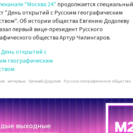
леканале "Москва 24"
продолжается специальны
т "День открытий с Русским географическим
твом". Об истории общества Евгению Додолеву
азал первый вице-президент Русского
афического общества Артур Чилингаров.
День открытий с
ким географическим
ством
али
интервью
Евгений Додолев
Русское географическое общество