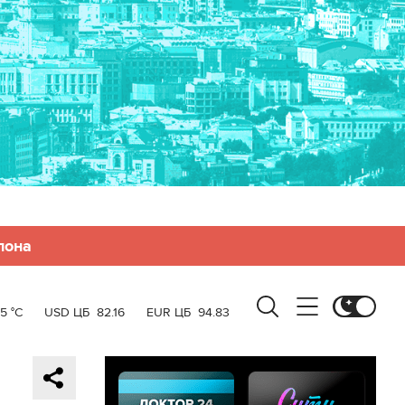
лона
5 °C
USD ЦБ
82.16
EUR ЦБ
94.83