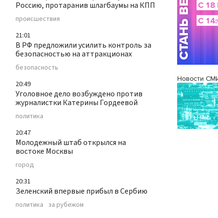
Россию, протаранив шлагбаумы на КПП
происшествия
21:01
В РФ предложили усилить контроль за
безопасностью на аттракционах
безопасность
Новости СМ
20:49
Уголовное дело возбуждено против
журналистки Катерины Гордеевой
политика
20:47
Молодежный штаб открылся на
востоке Москвы
город
20:31
Зеленский впервые прибыл в Сербию
политика
за рубежом