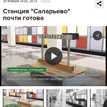
30 января 2016, 18:15
Город
Станция "Саларьево"
почти готова
Shar
Play
Video