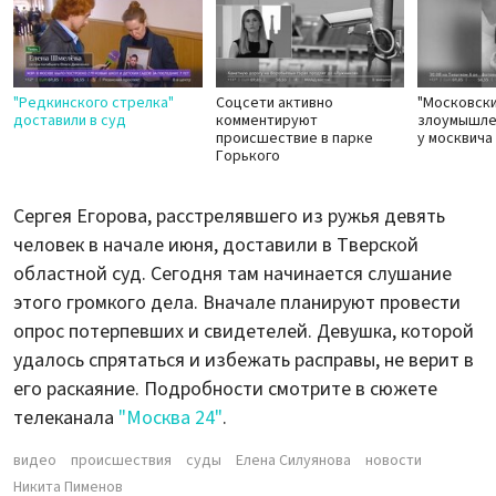
"Редкинского стрелка"
Соцсети активно
"Московски
доставили в суд
комментируют
злоумышле
происшествие в парке
у москвича
Горького
Сергея Егорова, расстрелявшего из ружья девять
человек в начале июня, доставили в Тверской
областной суд. Сегодня там начинается слушание
этого громкого дела. Вначале планируют провести
опрос потерпевших и свидетелей. Девушка, которой
удалось спрятаться и избежать расправы, не верит в
его раскаяние. Подробности смотрите в сюжете
телеканала
"Москва 24"
.
видео
происшествия
суды
Елена Силуянова
новости
Никита Пименов