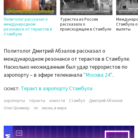
Политолог рассказал о
Туристка из России
Междунаро
международном
рассказала о
Стамбула о
резонансе от терактов в
происходящем в Стамбуле
вылеты
Стамбуле
Политолог Дмитрий Абзалов рассказал о
международном резонансе от терактов в Стамбуле.
Насколько неожиданным был удар террористов по
аэропорту – в эфире телеканала
"Москва 24"
.
Теракт в аэропорту Стамбула
СЮЖЕТ:
аэропорты
теракты
новости
Стамбул
Дмитрий Абзалов
Олег Шоммер
чп
жизнь в мире