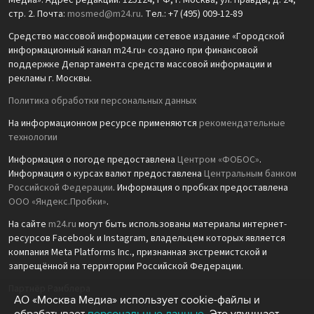
Медиа». Адрес редакции: 125124, РФ, г. Москва, ул. Правды, д. 24,
стр. 2. Почта:
mosmed@m24.ru
. Тел.: +7 (495) 009-12-89
Средство массовой информации сетевое издание «Городской
информационный канал m24.ru» создано при финансовой
поддержке Департамента средств массовой информации и
рекламы г. Москвы.
Политика обработки персональных данных
На информационном ресурсе применяются
рекомендательные
технологии
Информация о погоде предоставлена
Центром «ФОБОС»
.
Информация о курсах валют предоставлена
Центральным банком
Российской Федерации
. Информация о пробках предоставлена
ООО «Яндекс.Пробки»
.
На сайте
m24.ru
могут быть использованы материалы интернет-
ресурсов Facebook и Instagram, владельцем которых является
компания Meta Platforms Inc., признанная экстремистской и
запрещённой на территории Российской Федерации.
Партнёр Рамблера
АО «Москва Медиа» использует cookie-файлы и