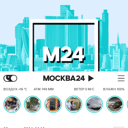
ВОЗДУХ +16 °C
АТМ 749 ММ
ВЕТЕР 0 М/С
ВЛАЖН 100%