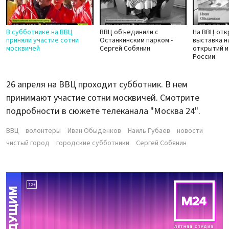
В субботнике на ВВЦ
ВВЦ объединили с
На ВВЦ отк
приняли участие сотни
Останкинским парком -
выставка н
москвичей
Сергей Собянин
открытий и
России
26 апреля на ВВЦ проходит субботник. В нем
принимают участие сотни москвичей. Смотрите
подробности в сюжете телеканала "Москва 24".
ВВЦ
волонтеры
Иван Обыденков
Наиль Губаев
новости
чистый город
городские субботники
Сергей Собянин