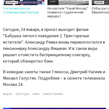
Что посмотреть в
На портале "Узнай Москву"
Рубль раст
столичных кинотеатрах
появился студенческий
бивалютно
маршрут
Сегодня, 24 января, в прокат выходит фильм
"Бабушка легкого поведения 2. Престарелые
мстители". Александр Ревва вновь перевоплотился в
пенсионерку Александру Фишман. И в таком виде
решает отомстить беспринципному олигарху,
который обанкротил банк.
В комедии заняты также Глюкоза, Дмитрий Нагиев и
Михаил Галустян. Подробнее – в сюжете телеканала
Москва 24.
видео
культура
кино
Алина Гилева