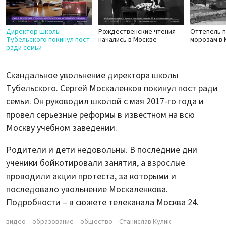
Директор школы
Рождественские чтения
Оттепель п
Тубельского покинул пост
начались в Москве
морозам в
ради семьи
Скандальное увольнение директора школы
Тубельского. Сергей Москаленков покинул пост ради
семьи. Он руководил школой с мая 2017-го года и
провел серьезные реформы в известном на всю
Москву учебном заведении.
Родители и дети недовольны. В последние дни
ученики бойкотировали занятия, а взрослые
проводили акции протеста, за которыми и
последовало увольнение Москаленкова.
Подробности – в сюжете телеканала Москва 24.
видео
образование
общество
Станислав Кулик