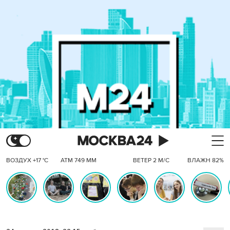
ВОЗДУХ +17 °C
АТМ 749 ММ
ВЕТЕР 2 М/С
ВЛАЖН 82%