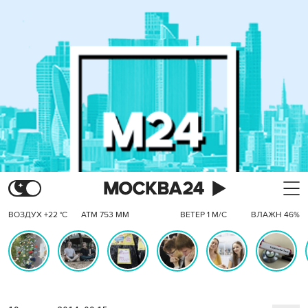
ВОЗДУХ +22 °C
АТМ 753 ММ
ВЕТЕР 1 М/С
ВЛАЖН 46%