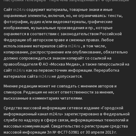
Настройки телеэфира
Перечень запрещенных в РФ организаций
Сайт
m24.ru
содержит материалы, товарные знаки и иные
охраняемые элементы, включая, но, не ограничиваясь: тексты,
фотографии, аудио и/или видеоматериалы, графические
изображения, музыкальные произведения и пр., которые
охраняются в соответствии с законодательством Российской
Федерации об авторском праве и смежных правах. Любое
использование материалов сайта
m24.ru
, в том числе,
копирование, распространение или опубликование, обязательно
должно сопровождаться знаком копирайт со ссылкой на
правообладателя © АО «Москва Медиа», а также гиперссылкой на
сайт
m24.ru
как на первоисточник информации. Переработка
материалов сайта
m24.ru
не допускается.
Мнение редакции может не совпадать с мнением авторов и
спикеров. Редакция не несет ответственности за мнения,
высказанные в комментариях читателями.
Средство массовой информации сетевое издание «Городской
информационный канал m24.ru» зарегистрировано в Федеральной
службе по надзору в сфере связи, информационных технологий и
массовых коммуникаций. Свидетельство о регистрации средства
массовой информации Эл № ФС77-53981 от 30 апреля 2013 г.