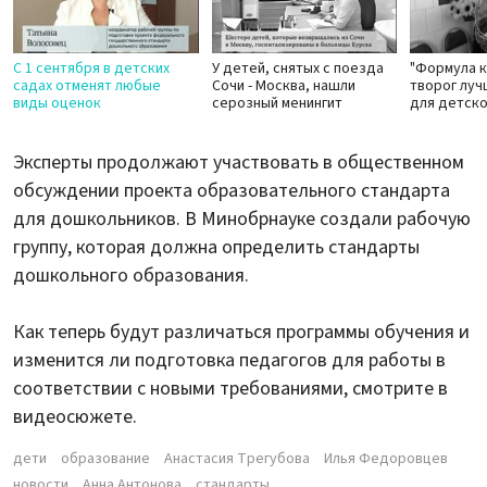
С 1 сентября в детских
У детей, снятых с поезда
"Формула к
садах отменят любые
Сочи - Москва, нашли
творог лу
виды оценок
серозный менингит
для детско
Эксперты продолжают участвовать в общественном
обсуждении проекта образовательного стандарта
для дошкольников. В Минобрнауке создали рабочую
группу, которая должна определить стандарты
дошкольного образования.
Как теперь будут различаться программы обучения и
изменится ли подготовка педагогов для работы в
соответствии с новыми требованиями, смотрите в
видеосюжете.
дети
образование
Анастасия Трегубова
Илья Федоровцев
новости
Анна Антонова
стандарты