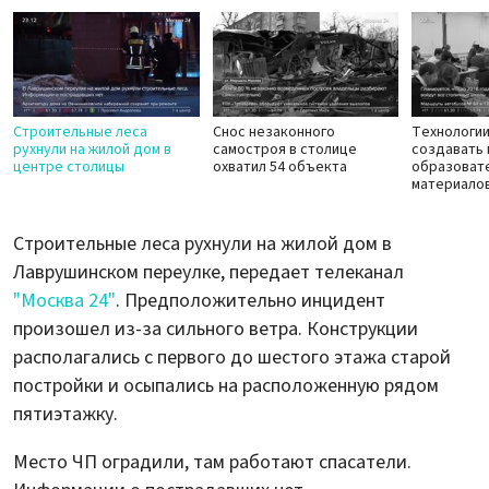
Строительные леса
Снос незаконного
Технологи
рухнули на жилой дом в
самостроя в столице
создавать
центре столицы
охватил 54 объекта
образоват
материало
Строительные леса рухнули на жилой дом в
Лаврушинском переулке, передает телеканал
"Москва 24"
. Предположительно инцидент
произошел из-за сильного ветра. Конструкции
располагались с первого до шестого этажа старой
постройки и осыпались на расположенную рядом
пятиэтажку.
Место ЧП оградили, там работают спасатели.