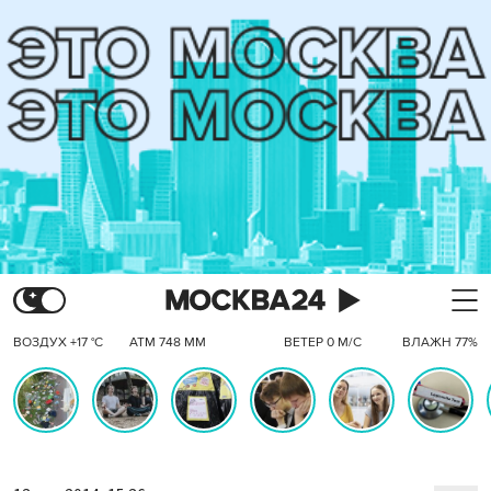
ВОЗДУХ +17 °C
АТМ 748 ММ
ВЕТЕР 0 М/С
ВЛАЖН 77%