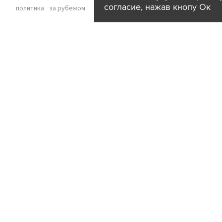
согласие, нажав кнопу Ок
политика
за рубежом
06:27
Переменная облачность и до плюс 25
ожидаются в столице 9 августа
общество
погода
город
05:54
Обломки БПЛА упали на территории
двух предприятий и дома в
Новороссийске
происшествия
регионы
05:20
Аэропорт Шереметьево возобновил
прием и выпуск самолетов
транспорт
город
04:53
К 2028 году более 70% всего вина в РФ
будет отечественным
© 2
общество