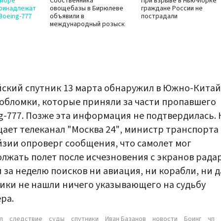
 море
Собственника
При взрыве в Нью-Йорке
принадлежат
овощебазы в Бирюлеве
граждане России не
Boeing-777
объявили в
пострадали
международный розыск
ский спутник 13 марта обнаружил в Южно-Кита
обломки, которые приняли за части пропавшего
g-777. Позже эта информация не подтвердилась. 
ает телеканал "Москва 24", министр транспорта
зии опроверг сообщения, что самолет мог
лжать полет после исчезновения с экранов радар
 за неделю поисков ни авиация, ни корабли, ни 
ики не нашли ничего указывающего на судьбу
ра.
л
следствие
суды
спутники
Иван Базанов
новости
Боинг
чп