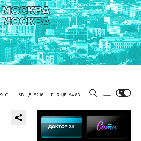
19 °C
USD ЦБ
82.16
EUR ЦБ
94.83