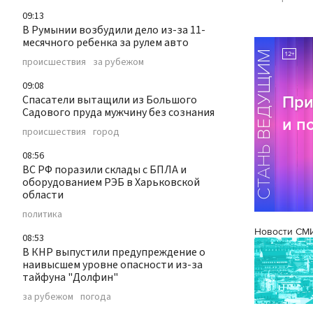
09:13
В Румынии возбудили дело из-за 11-
месячного ребенка за рулем авто
происшествия
за рубежом
09:08
Спасатели вытащили из Большого
Садового пруда мужчину без сознания
происшествия
город
08:56
ВС РФ поразили склады с БПЛА и
оборудованием РЭБ в Харьковской
области
политика
Новости СМ
08:53
В КНР выпустили предупреждение о
наивысшем уровне опасности из-за
тайфуна "Долфин"
за рубежом
погода