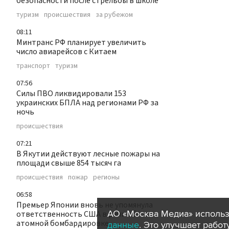
безопасности после стрельбы в школе
туризм
происшествия
за рубежом
08:11
Минтранс РФ планирует увеличить
число авиарейсов с Китаем
транспорт
туризм
07:56
Силы ПВО ликвидировали 153
украинских БПЛА над регионами РФ за
ночь
происшествия
07:21
В Якутии действуют лесные пожары на
площади свыше 854 тысяч га
происшествия
пожар
регионы
06:58
Премьер Японии вновь не упомянула
АО «Москва Медиа» использ
ответственность США в речи об
атомной бомбардировке
данные
. Это улучшает рабо