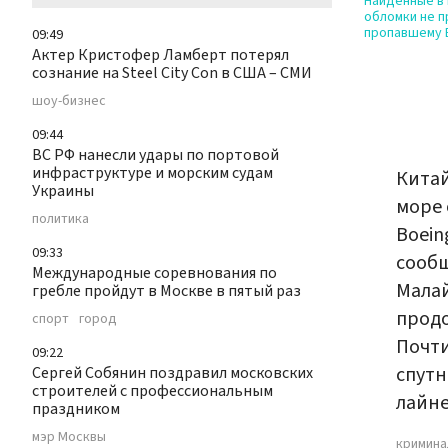
Найденные в
обломки не 
пропавшему 
09:49
Актер Кристофер Ламберт потерял
сознание на Steel City Con в США – СМИ
шоу-бизнес
09:44
ВС РФ нанесли удары по портовой
инфраструктуре и морским судам
Китай
Украины
море 
политика
Boein
09:33
сообщ
Международные соревнования по
Малай
гребле пройдут в Москве в пятый раз
продо
спорт
город
Почти
09:22
спутн
Сергей Собянин поздравил московских
строителей с профессиональным
лайне
праздником
мэр Москвы
кримина