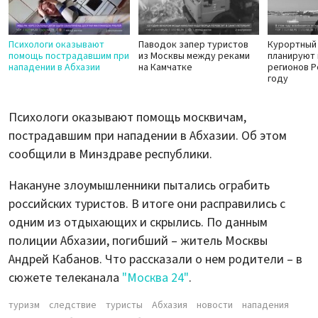
Психологи оказывают
Паводок запер туристов
Курортный
помощь пострадавшим при
из Москвы между реками
планируют 
нападении в Абхазии
на Камчатке
регионов Р
году
Психологи оказывают помощь москвичам,
пострадавшим при нападении в Абхазии. Об этом
сообщили в Минздраве республики.
Накануне злоумышленники пытались ограбить
российских туристов. В итоге они расправились с
одним из отдыхающих и скрылись. По данным
полиции Абхазии, погибший – житель Москвы
Андрей Кабанов. Что рассказали о нем родители – в
сюжете телеканала
"Москва 24"
.
туризм
следствие
туристы
Абхазия
новости
нападения