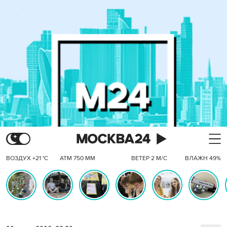
ВОЗДУХ +21 °C
АТМ 750 ММ
ВЕТЕР 2 М/С
ВЛАЖН 49%