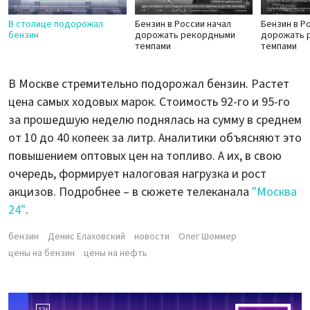
В столице подорожал
Бензин в России начал
Бензин в Р
бензин
дорожать рекордными
дорожать 
темпами
темпами
В Москве стремительно подорожал бензин. Растет
цена самых ходовых марок. Стоимость 92-го и 95-го
за прошедшую неделю поднялась на сумму в среднем
от 10 до 40 копеек за литр. Аналитики объясняют это
повышением оптовых цен на топливо. А их, в свою
очередь, формирует налоговая нагрузка и рост
акцизов. Подробнее – в сюжете телеканала
"Москва
24"
.
бензин
Денис Елаховский
новости
Олег Шоммер
цены на бензин
цены на нефть