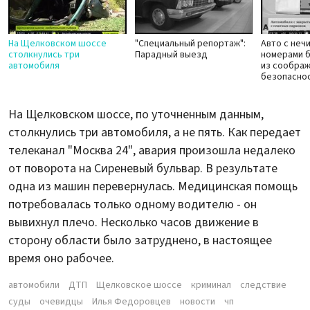
На Щелковском шоссе
"Специальный репортаж":
Авто с неч
столкнулись три
Парадный выезд
номерами 
автомобиля
из сообра
безопасно
На Щелковском шоссе, по уточненным данным,
столкнулись три автомобиля, а не пять. Как передает
телеканал "Москва 24", авария произошла недалеко
от поворота на Сиреневый бульвар. В результате
одна из машин перевернулась. Медицинская помощь
потребовалась только одному водителю - он
вывихнул плечо. Несколько часов движение в
сторону области было затруднено, в настоящее
время оно рабочее.
автомобили
ДТП
Щелковское шоссе
криминал
следствие
суды
очевидцы
Илья Федоровцев
новости
чп