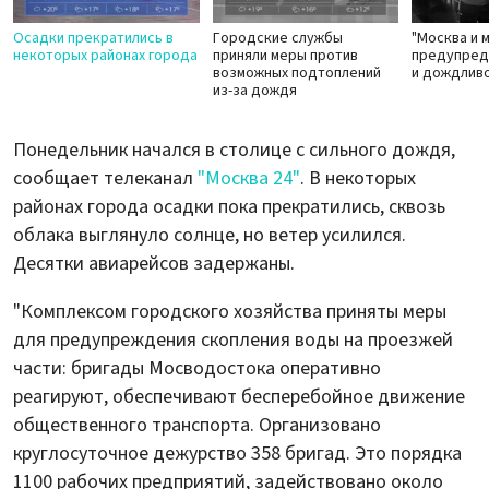
Осадки прекратились в
Городские службы
"Москва и 
некоторых районах города
приняли меры против
предупред
возможных подтоплений
и дождлив
из-за дождя
Понедельник начался в столице с сильного дождя,
сообщает телеканал
"Москва 24"
. В некоторых
районах города осадки пока прекратились, сквозь
облака выглянуло солнце, но ветер усилился.
Десятки авиарейсов задержаны.
"Комплексом городского хозяйства приняты меры
для предупреждения скопления воды на проезжей
части: бригады Мосводостока оперативно
реагируют, обеспечивают бесперебойное движение
общественного транспорта. Организовано
круглосуточное дежурство 358 бригад. Это порядка
1100 рабочих предприятий, задействовано около