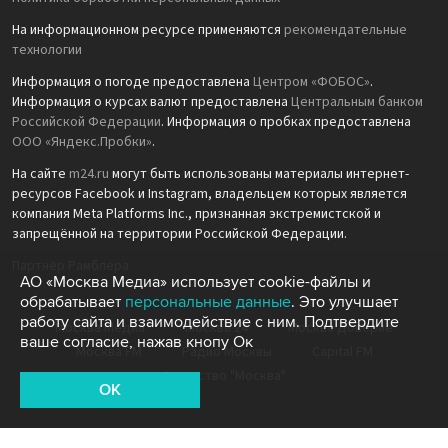
На информационном ресурсе применяются
рекомендательные
технологии
Информация о погоде предоставлена
Центром «ФОБОС»
.
Информация о курсах валют предоставлена
Центральным банком
Российской Федерации
. Информация о пробках предоставлена
ООО «Яндекс.Пробки»
.
На сайте
m24.ru
могут быть использованы материалы интернет-
ресурсов Facebook и Instagram, владельцем которых является
компания Meta Platforms Inc., признанная экстремистской и
запрещённой на территории Российской Федерации.
Партнёр Рамблера
АО «Москва Медиа» использует cookie-файлы и
обрабатывает
персональные данные
. Это улучшает
работу сайта и взаимодействие с ним. Подтвердите
Москва Медиа
Москва 24
Москва Доверие
ваше согласие, нажав кнопу Ок
Москва FM
Радио Москвы
Capital FM
Агентство "Москва"
OK