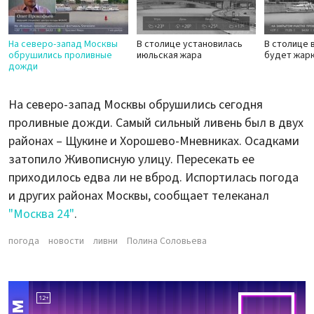
На северо-запад Москвы
В столице установилась
В столице 
обрушились проливные
июльская жара
будет жар
дожди
На северо-запад Москвы обрушились сегодня
проливные дожди. Самый сильный ливень был в двух
районах – Щукине и Хорошево-Мневниках. Осадками
затопило Живописную улицу. Пересекать ее
приходилось едва ли не вброд. Испортилась погода
и других районах Москвы, сообщает телеканал
"Москва 24"
.
погода
новости
ливни
Полина Соловьева