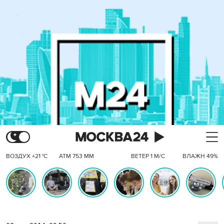
ВОЗДУХ +21 °C
АТМ 753 ММ
ВЕТЕР 1 М/С
ВЛАЖН 49%