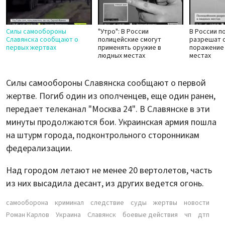
Силы самообороны
"Утро": В России
В России п
Славянска сообщают о
полицейские смогут
разрешат с
первых жертвах
применять оружие в
поражение
людных местах
местах
Силы самообороны Славянска сообщают о первой
жертве. Погиб один из ополченцев, еще один ранен,
передает телеканал "Москва 24". В Славянске в эти
минуты продолжаются бои. Украинская армия пошла
на штурм города, подконтрольного сторонникам
федерализации.
Над городом летают не менее 20 вертолетов, часть
из них высадила десант, из других ведется огонь.
самооборона
криминал
следствие
суды
жертвы
новости
Роман Карлов
Украина
Славянск
боевые действия
чп
дтп