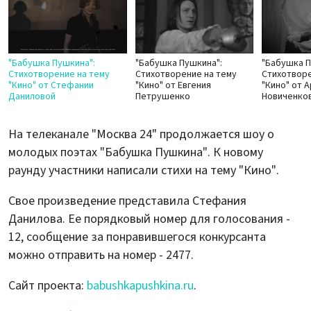
"Бабушка Пушкина":
"Бабушка Пушкина":
"Бабушка П
Стихотворение на тему
Стихотворение на тему
Стихотворе
"Кино" от Стефании
"Кино" от Евгения
"Кино" от 
Даниловой
Петрушенко
Новиченко
На телеканале "Москва 24" продолжается шоу о
молодых поэтах "Бабушка Пушкина". К новому
раунду участники написали стихи на тему "Кино".
Свое произведение представила Стефания
Данилова. Ее порядковый номер для голосования -
12, сообщение за понравившегося конкурсанта
можно отправить на номер - 2477.
Сайт проекта:
babushkapushkina.ru
.