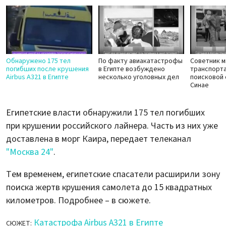
Обнаружено 175 тел
По факту авиакатастрофы
Советник м
погибших после крушения
в Египте возбуждено
транспорта
Airbus А321 в Египте
несколько уголовных дел
поисковой 
Синае
Египетские власти обнаружили 175 тел погибших
при крушении российского лайнера. Часть из них уже
доставлена в морг Каира, передает телеканал
"Москва 24"
.
Тем временем, египетские спасатели расширили зону
поиска жертв крушения самолета до 15 квадратных
километров. Подробнее – в сюжете.
Катастрофа Airbus А321 в Египте
СЮЖЕТ: