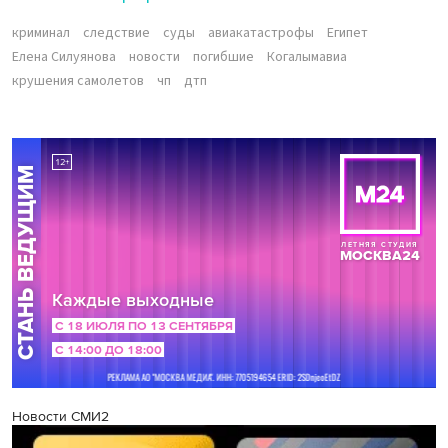
криминал
следствие
суды
авиакатастрофы
Египет
Елена Силуянова
новости
погибшие
Когалымавиа
крушения самолетов
чп
дтп
Новости СМИ2