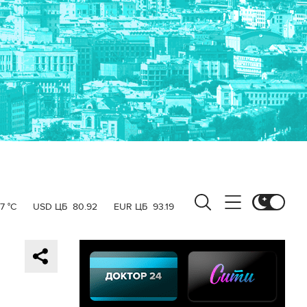
7 °C
USD ЦБ
80.92
EUR ЦБ
93.19