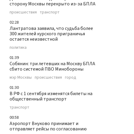
сторону Москвы перекрыто из-за БПЛА
происшествия
транспорт
02:28
Лантратова заявила, что судьба более
300 жителей курского приграничья
остается неизвестной
политика
01:39
Собянин: три летевших на Москву БПЛА
сбито системой ПВО Минобороны
мэр Москвы
происшествия
город
01:30
В РФ с 1 сентября изменятся билеты на
общественный транспорт
транспорт
00:58
Аэропорт Внуково принимает и
отправляет рейсы по согласованию