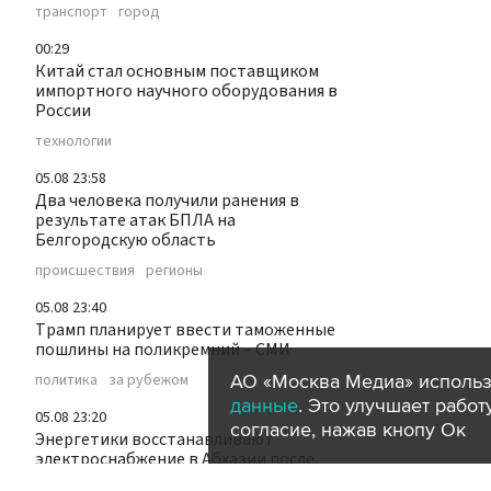
транспорт
город
00:29
Китай стал основным поставщиком
импортного научного оборудования в
России
технологии
05.08 23:58
Два человека получили ранения в
результате атак БПЛА на
Белгородскую область
происшествия
регионы
05.08 23:40
Трамп планирует ввести таможенные
пошлины на поликремний – СМИ
АО «Москва Медиа» использ
политика
за рубежом
данные
. Это улучшает рабо
05.08 23:20
согласие, нажав кнопу Ок
Энергетики восстанавливают
электроснабжение в Абхазии после
аварии на ГЭС