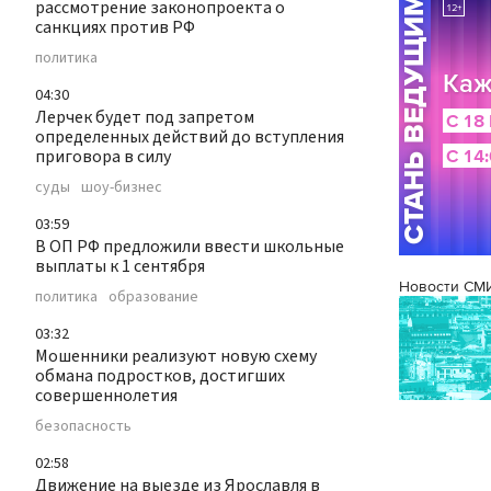
рассмотрение законопроекта о
санкциях против РФ
политика
04:30
Лерчек будет под запретом
определенных действий до вступления
приговора в силу
суды
шоу-бизнес
03:59
В ОП РФ предложили ввести школьные
выплаты к 1 сентября
Новости СМ
политика
образование
03:32
Мошенники реализуют новую схему
обмана подростков, достигших
совершеннолетия
безопасность
02:58
Движение на выезде из Ярославля в