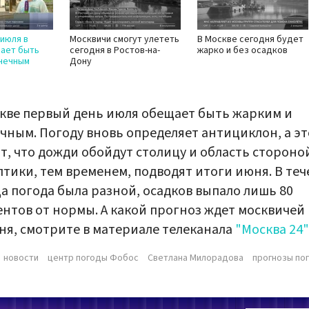
июля в
Москвичи смогут улететь
В Москве сегодня будет
ает быть
сегодня в Ростов-на-
жарко и без осадков
лнечным
Дону
кве первый день июля обещает быть жарким и
чным. Погоду вновь определяет антициклон, а эт
т, что дожди обойдут столицу и область стороно
тики, тем временем, подводят итоги июня. В те
а погода была разной, осадков выпало лишь 80
нтов от нормы. А какой прогноз ждет москвичей
ня, смотрите в материале телеканала
"Москва 24"
новости
центр погоды Фобос
Светлана Милорадова
прогнозы по