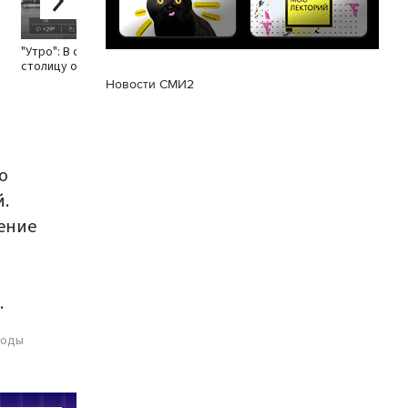
750 мм ртутного столба
"Утро": В субботу
столицу ожидают грозы
Новости СМИ2
о
й.
чение
.
годы