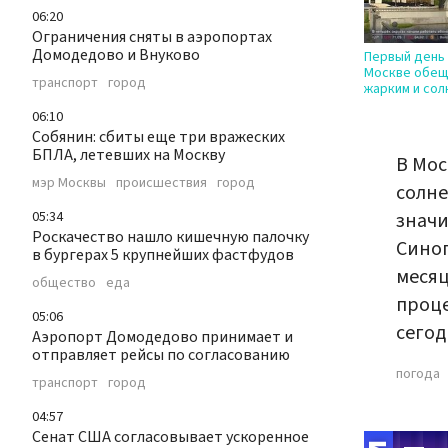
06:20
Ограничения сняты в аэропортах
Домодедово и Внуково
Первый день 
Москве обещ
транспорт
город
жарким и со
06:10
Собянин: сбиты ещe три вражеских
БПЛА, летевших на Москву
В Мос
мэр Москвы
происшествия
город
солне
05:34
значи
Роскачество нашло кишечную палочку
Синоп
в бургерах 5 крупнейших фастфудов
месяц
общество
еда
проце
05:06
сегод
Аэропорт Домодедово принимает и
отправляет рейсы по согласованию
погода
транспорт
город
04:57
Сенат США согласовывает ускоренное