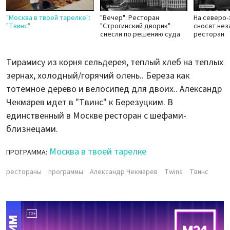
"Москва в твоей тарелке":
"Вечер": Ресторан
На северо-
"Твинс"
"Строгинский дворик"
сносят нез
снесли по решению суда
ресторан
Тирамису из корня сельдерея, теплый хлеб на теплых
зернах, холодный/горячий олень.. Береза как
тотемное дерево и велосипед для двоих.. Александр
Чекмарев идет в "Твинс" к Березуцким. В
единственный в Москве ресторан с шефами-
близнецами.
Москва в твоей тарелке
ПРОГРАММА:
рестораны
программы
Александр Чекмарев
Twins
Твинс