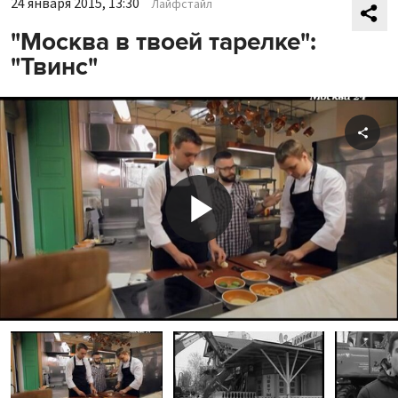
24 января 2015, 13:30
Лайфстайл
"Москва в твоей тарелке":
"Твинс"
Shar
Play
Video