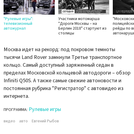
"Рулевые игры":
Участники мотомарша
"Московски
телевизионный
"Дороги Москвы – на
полицейск
автожурнал
Берлин 2018" стартуют из
рейды по 
столицы
автонаруш
Москва идет на рекорд: под покровом темноты
тысячи Land Rover замкнули Третье транспортное
кольцо. Самый доступный заряженный седан в
пределах Московской кольцевой автодороги – обзор
Infiniti Q50S. А также самые свежие автоновости и
постоянная рубрика "Регистратор" с автовидео из
интернета.
Рулевые игры
ПРОГРАММА:
видео
авто
Евгений Рыбов