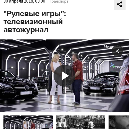
30 апреля 2018, 03:00
Транспорт
"Рулевые игры":
телевизионный
автожурнал
Shar
Play
Video