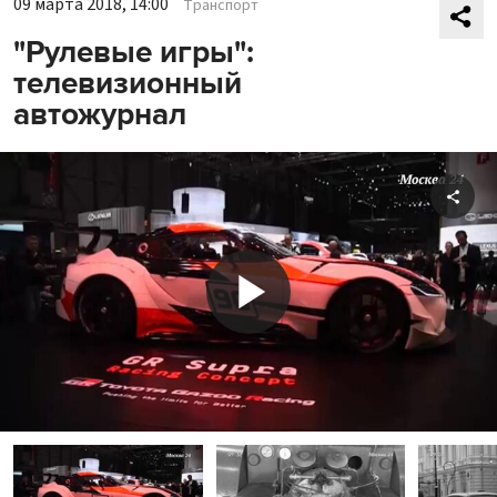
09 марта 2018, 14:00
Транспорт
"Рулевые игры":
телевизионный
автожурнал
Shar
Play
Video