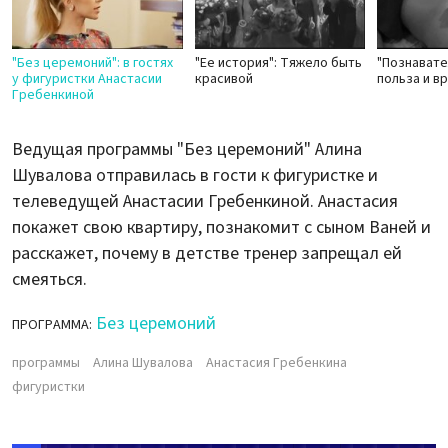
"Без церемоний": в гостях
"Ее история": Тяжело быть
"Познавате
у фигуристки Анастасии
красивой
польза и в
Гребенкиной
Ведущая программы "Без церемоний" Алина
Шувалова отправилась в гости к фигуристке и
телеведущей Анастасии Гребенкиной. Анастасия
покажет свою квартиру, познакомит с сыном Ваней и
расскажет, почему в детстве тренер запрещал ей
смеяться.
Без церемоний
ПРОГРАММА:
программы
Алина Шувалова
Анастасия Гребенкина
фигуристки