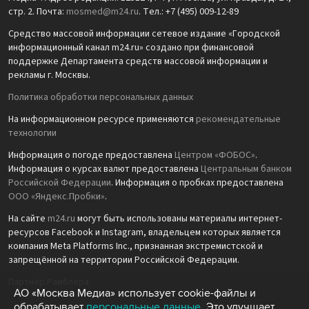
стр. 2. Почта:
mosmed@m24.ru
. Тел.: +7 (495) 009-12-89
Средство массовой информации сетевое издание «Городской
информационный канал m24.ru» создано при финансовой
поддержке Департамента средств массовой информации и
рекламы г. Москвы.
Политика обработки персональных данных
На информационном ресурсе применяются
рекомендательные
технологии
Информация о погоде предоставлена
Центром «ФОБОС»
.
Информация о курсах валют предоставлена
Центральным банком
Российской Федерации
. Информация о пробках предоставлена
ООО «Яндекс.Пробки»
.
На сайте
m24.ru
могут быть использованы материалы интернет-
ресурсов Facebook и Instagram, владельцем которых является
компания Meta Platforms Inc., признанная экстремистской и
запрещённой на территории Российской Федерации.
Партнёр Рамблера
АО «Москва Медиа» использует cookie-файлы и
обрабатывает
персональные данные
. Это улучшает