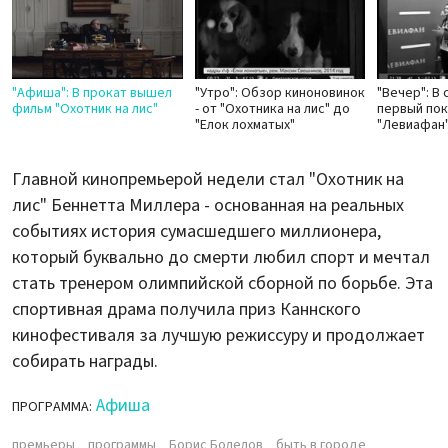
"Афиша": В прокат вышел
"Утро": Обзор киноновинок
"Вечер": В
фильм "Охотник на лис"
- от "Охотника на лис" до
первый по
"Елок лохматых"
"Левиафан
Главной кинопремьерой недели стал "Охотник на
лис" Беннетта Миллера - основанная на реальных
событиях история сумасшедшего миллионера,
который буквально до смерти любил спорт и мечтал
стать тренером олимпийской сборной по борьбе. Эта
спортивная драма получила приз Каннского
кинофестиваля за лучшую режиссуру и продолжает
собирать награды.
Афиша
ПРОГРАММА:
премьеры
программы
Борис Болелов
быть в городе