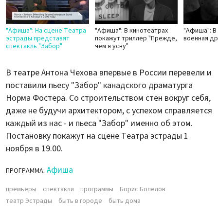
"Афиша": На сцене Театра
"Афиша": В кинотеатрах
"Афиша": В
эстрады представят
покажут триллер "Прежде,
военная др
спектакль "Забор"
чем я усну"
В театре Антона Чехова впервые в России перевели и
поставили пьесу "Забор" канадского драматурга
Норма Фостера. Со строительством стен вокруг себя,
даже не будучи архитектором, с успехом справляется
каждый из нас - и пьеса "Забор" именно об этом.
Постановку покажут на сцене Театра эстрады 1
ноября в 19.00.
Афиша
ПРОГРАММА:
премьеры
спектакли
программы
Борис Болелов
театр Эстрады
быть в городе
быть дома