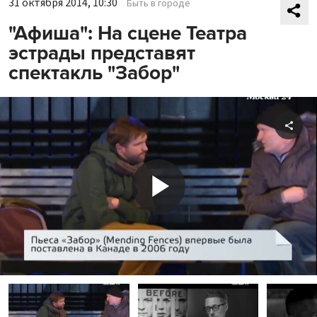
31 октября 2014, 10:30
Быть в городе
"Афиша": На сцене Театра
эстрады представят
спектакль "Забор"
Shar
Play
Video