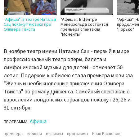
"Афиша": в театре Натальи
"Афиша": В Центре
"Афиша": Н
Сац покажут мюзикл про
Мейерхольда состоится
продолжен
Оливера Твиста
премьера спектакля
"Горько"
"Моменты"
В ноябре театр имени Натальи Сац - первый в мире
профессиональный театр оперы, балета и
симфонической музыки для детей - отмечает 50-
летие. Подарком к юбилею стала премьера мюзикла
"Жизнь и необыкновенные приключения Оливера
Твиста" по роману Диккенса. Семейный спектакль о
взрослении лондонских сорванцов покажут 25, 26 и
31 октября.
Афиша
ПРОГРАММА:
премьеры
юбилеи
мюзиклы
программы
Иван Распопов