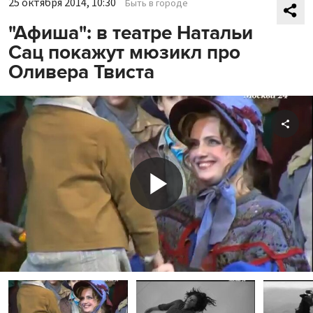
25 октября 2014, 10:30
Быть в городе
"Афиша": в театре Натальи
Сац покажут мюзикл про
Оливера Твиста
Shar
Play
Video