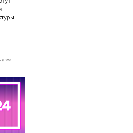
огут
и
ктуры
ь дома