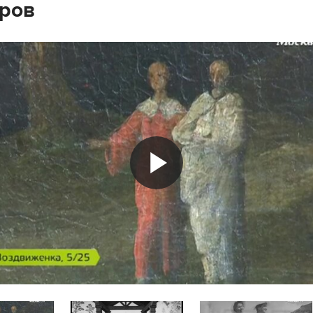
ров
Play
Video