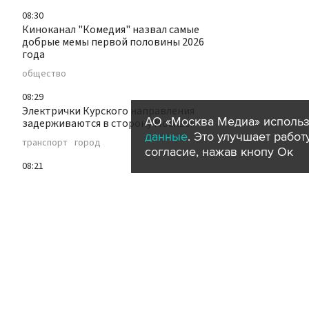
08:30
Киноканал "Комедия" назвал самые
добрые мемы первой половины 2026
года
общество
08:29
Электрички Курского направления
АО «Москва Медиа» использ
задерживаются в сторону Москвы
данные
. Это улучшает рабо
транспорт
город
согласие, нажав кнопу Ок
08:21
Россия примет участие в церемонии
памяти жертв атомной бомбардировки
Нагасаки
политика
за рубежом
08:18
ВС РФ поразили в Черном море три
судна, перевозивших грузы для ВСУ
политика