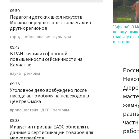
09:50
Педагоги детских школ искусств
Москвы передают опыт коллегам из
"Афиша": В М
других регионов
покажут живо
город
образование
культура
графику ста
мастеров
09:43
В РАН заявили о фоновой
повышенности сейсмичности на
Камчатке
Росси
наука
регионы
Некот
09:36
Дюрер
Уголовное дело возбуждено после
масте
наезда автомобиля на пешеходов в
центре Омска
жемчу
происшествия
ДТП
регионы
разны
09:33
частн
Мишустин призвал ЕАЭС обновлять
работ
данные о сертификации товаров для
маркетплейсов