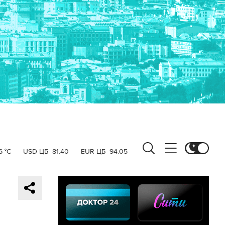
6 °C
USD ЦБ
81.40
EUR ЦБ
94.05