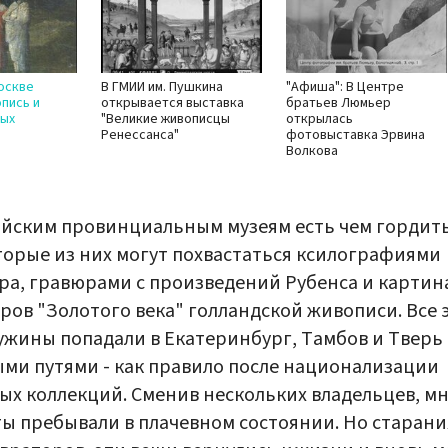
оскве
В ГМИИ им. Пушкина
"Афиша": В Центре
пись и
открывается выставка
братьев Люмьер
рых
"Великие живописцы
открылась
Ренессанса"
фотовыставка Эрвина
Волкова
йским провинциальным музеям есть чем гордить
орые из них могут похвастаться ксилографиями
а, гравюрами с произведений Рубенса и карти
ров "Золотого века" голландской живописи. Все 
жины попадали в Екатеринбург, Тамбов и Тверь
ми путями - как правило после национализации
ых коллекций. Сменив нескольких владельцев, м
ы пребывали в плачевном состоянии. Но старан