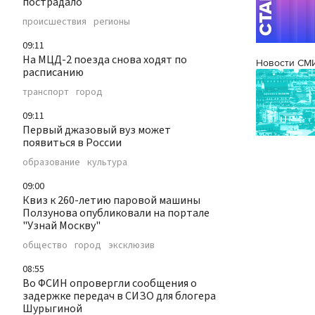
пострадало
происшествия
регионы
09:11
На МЦД-2 поезда снова ходят по
Новости СМ
расписанию
транспорт
город
09:11
Первый джазовый вуз может
появиться в России
образование
культура
09:00
Квиз к 260-летию паровой машины
Ползунова опубликовали на портале
"Узнай Москву"
общество
город
эксклюзив
08:55
Во ФСИН опровергли сообщения о
задержке передач в СИЗО для блогера
Шурыгиной