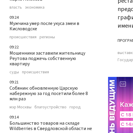
реста
власть
экономика
предс
графи
09:24
Мужчина умер после укуса змеи в
имени
Кисловодске
происшествия
регионы
ПРОГРА
09:22
Мошенники заставили жительницу
выставк
Реутова поджечь собственную
Государ
квартиру
суды
происшествия
09:21
Собянин: обновленную Царскую
набережную за год посетили более 8
млн раз
мэр Москвы
благоустройство
город
09:14
Большинство товаров на складе
Wildberries в Свердловской области не