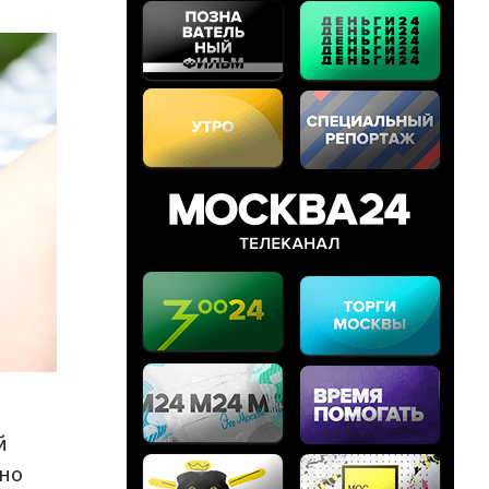
й
вно