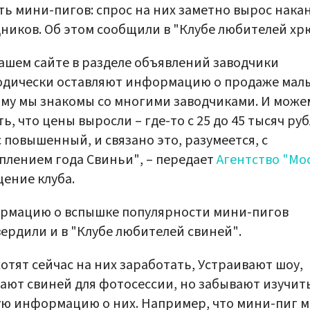
ть мини-пигов: спрос на них заметно вырос нака
ников. Об этом сообщили в "Клубе любителей хр
ашем сайте в разделе объявлений заводчики
одически оставляют информацию о продаже мал
му мы знакомы со многими заводчиками. И може
ть, что цены выросли – где-то с 25 до 45 тысяч руб
 повышенный, и связано это, разумеется, с
плением года Свиньи", – передает
Агентство "Мо
ение клуба.
рмацию о вспышке популярности мини-пигов
ердили и в "Клубе любителей свиней".
хотят сейчас на них заработать, Устраивают шоу,
ают свиней для фотосессии, но забывают изучит
ю информацию о них. Например, что мини-пиг 