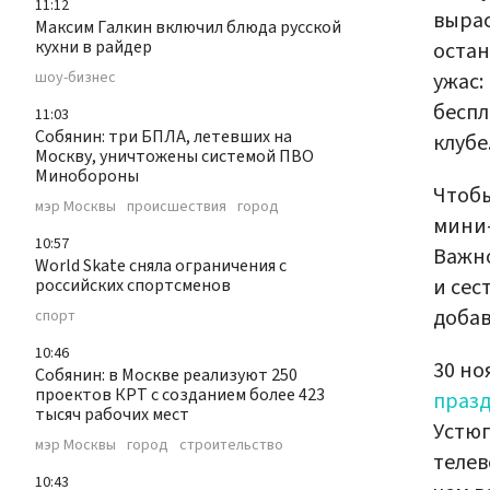
11:12
вырас
Максим Галкин включил блюда русской
кухни в райдер
остан
ужас:
шоу-бизнес
беспл
11:03
Собянин: три БПЛА, летевших на
клубе
Москву, уничтожены системой ПВО
Минобороны
Чтобы
мэр Москвы
происшествия
город
мини-
10:57
Важно
World Skate сняла ограничения с
и сес
российских спортсменов
добав
спорт
10:46
30 но
Собянин: в Москве реализуют 250
проектов КРТ с созданием более 423
праз
тысяч рабочих мест
Устюг
мэр Москвы
город
строительство
телев
10:43