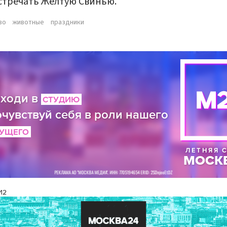
стречать Желтую Свинью.
во
животные
праздники
И2