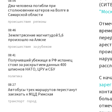
08:56
(СИТЕ
Два человека погибли при
столкновении катеров на Волге в
"Моск
Самарской области
происшествия
регионы
Отмеч
време
08:46
Землетрясение магнитудой 5,6
перед
произошло на Аляске
арест
происшествия
за рубежом
прои
08:41
нару
Получивший убежище в РФ испанец
стоял за раскрытием данных 400
рассл
шпионов НАТО, ЦРУ и СБУ
политика
С нач
зарег
08:27
Автобусы трех маршрутов перестанут
конта
заезжать к МЦД Рижская
больш
транспорт
город
отмеч