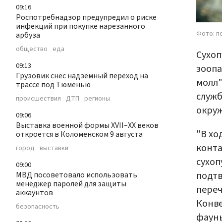
09:16
Роспотребнадзор предупредил о риске
инфекций при покупке нарезанного
Фото: п
арбуза
общество
еда
Сухоп
09:13
зоопа
Грузовик снес надземный переход на
молл"
трассе под Тюменью
служб
происшествия
ДТП
регионы
окру
09:06
Выставка военной формы XVII–XX веков
"В хо
откроется в Коломенском 9 августа
конта
город
выставки
сухоп
09:00
подт
МВД посоветовало использовать
менеджер паролей для защиты
пере
аккаунтов
Конве
безопасность
фауны