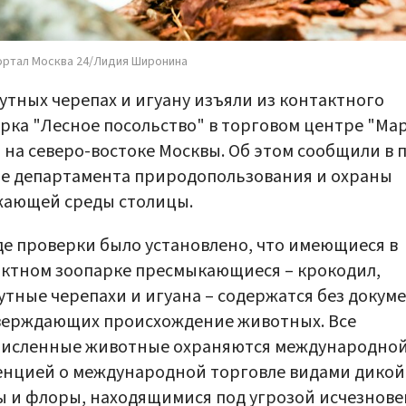
ортал Москва 24/Лидия Широнина
утных черепах и игуану изъяли из контактного
рка "Лесное посольство" в торговом центре "Ма
 на северо-востоке Москвы. Об этом сообщили в п
е департамента природопользования и охраны
жающей среды столицы.
де проверки было установлено, что имеющиеся в
ктном зоопарке пресмыкающиеся – крокодил,
утные черепахи и игуана – содержатся без докуме
верждающих происхождение животных. Все
численные животные охраняются международно
нцией о международной торговле видами дикой
 и флоры, находящимися под угрозой исчезнов