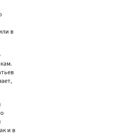
о
или в
о
кам.
атьев
вает,
я
го
и
к и в