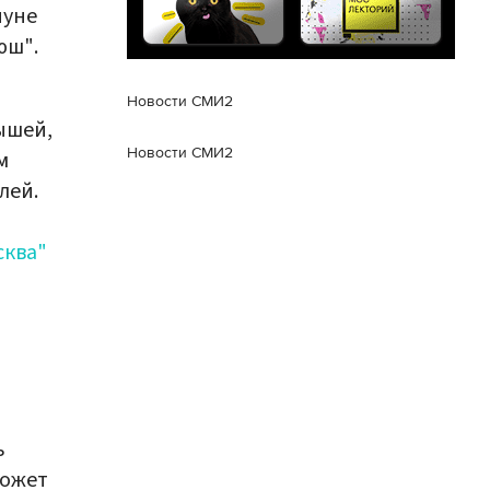
нуне
юш".
Новости СМИ2
ышей,
Новости СМИ2
м
лей.
сква"
ь
может