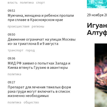
власть
политика
спорт
09:52
29 ноября 20
Мужчина, женщина и ребенок пропали
при сплаве в Красноярском крае
Игуан
происшествия
регионы
Алту
09:50
Движение ограничат на улицах Москвы
из-за триатлона 8 и 9 августа
транспорт
город
09:36
МИД РФ заявил о попытках Запада и
Киева втянуть Грузию в авантюры
политика
09:27
Препарат для лечения тяжелых форм
рака груди могут включить в список
жизненно необходимых
политика
общество