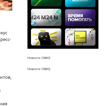
ркус
ресс-
Новости СМИ2
Новости СМИ2
нтов,
й
ения