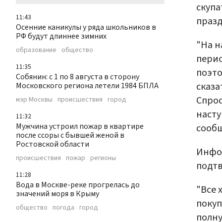
скупа
11:43
празд
Осенние каникулы у ряда школьников в
РФ будут длиннее зимних
"На н
образование
общество
пери
11:35
поэто
Собянин: с 1 по 8 августа в сторону
сказа
Московского региона летели 1984 БПЛА
Спрос
мэр Москвы
происшествия
город
насту
11:32
Мужчина устроил пожар в квартире
сообщ
после ссоры с бывшей женой в
Ростовской области
Инфо
происшествия
пожар
регионы
подтв
11:28
Вода в Москве-реке прогрелась до
"Все 
значений моря в Крыму
покуп
общество
погода
город
полну