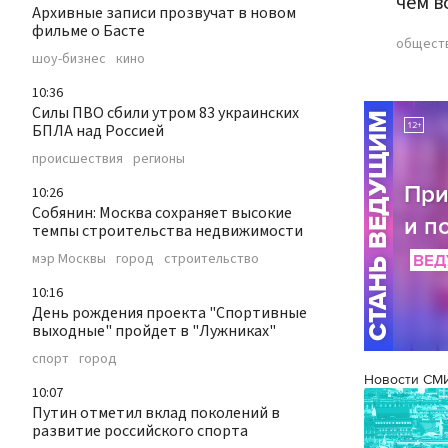
чем в
Архивные записи прозвучат в новом
фильме о Басте
общест
шоу-бизнес
кино
10:36
Силы ПВО сбили утром 83 украинских
БПЛА над Россией
происшествия
регионы
10:26
Собянин: Москва сохраняет высокие
темпы строительства недвижимости
мэр Москвы
город
строительство
10:16
День рождения проекта "Спортивные
выходные" пройдет в "Лужниках"
спорт
город
Новости СМ
10:07
Путин отметил вклад поколений в
развитие российского спорта