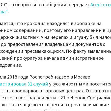
С)", – говорится в сообщении, передает
Агентств
ва"
.
ается, что крокодил находился в зоопарке на
нном содержании, поэтому его направлении в Ц
ержки животных. А на черепах и игуану был нал
 до предоставления владельцами документов о
схождении пресмыкающихся. По факту выявленн
шений прокуратура начала административное
едование.
ала 2018 года Роспотребнадзор в Москве
истрировал 31 случай
укуса животными посетите
ктных зоопарков в торговых центрах. От животн
е всего пострадали дети – 21 ребенок. Специали
ают, что чаще всего агрессию проявляли мелкие