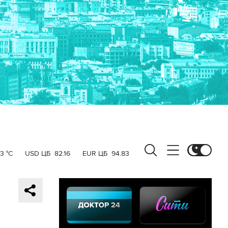
3 °C
USD ЦБ
82.16
EUR ЦБ
94.83