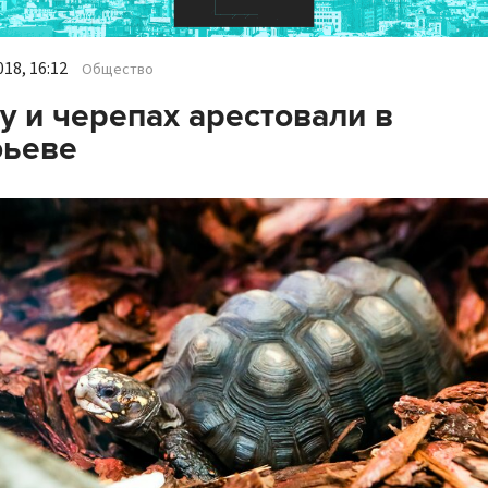
18, 16:12
Общество
у и черепах арестовали в
фьеве