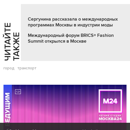
Сергунина рассказала о международных
программах Москвы в индустрии моды
Ч
И
Т
А
Т
Е
Т
А
К
Ж
Й
Е
Международный форум BRICS+ Fashion
Summit открылся в Москве
город
транспорт