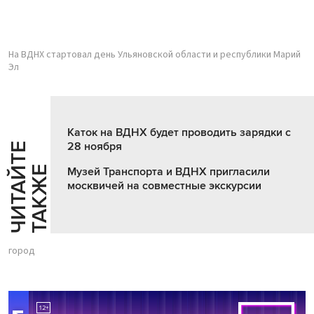
На ВДНХ стартовал день Ульяновской области и республики Марий
Эл
Каток на ВДНХ будет проводить зарядки с
28 ноября
Ч
И
Т
А
Т
Е
Т
А
К
Ж
Й
Е
Музей Транспорта и ВДНХ пригласили
москвичей на совместные экскурсии
город