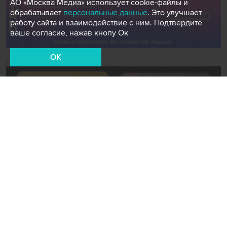
АО «Москва Медиа» использует cookie-файлы и
обрабатывает
персональные данные
. Это улучшает
работу сайта и взаимодействие с ним. Подтвердите
ваше согласие, нажав кнопу Ок
OK
Новости СМИ2