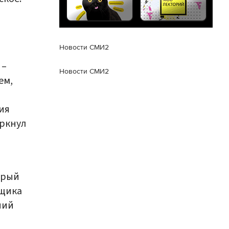
Новости СМИ2
 –
Новости СМИ2
ем,
ия
еркнул
орый
йщика
ний