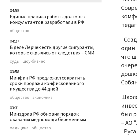
Совре
04:59
комф
Единые правила работы долговых
консультантов разработали в РФ
педаг
общество
"Созд
04:27
один 
В деле Лерчек есть другие фигуранты,
которые скрылись от следствия – СМИ
что ш
суды
шоу-бизнес
очере
03:58
дошко
Минфин РФ предложил сократить
Собян
сроки продажи конфискованного
имущества до 44 дней
Школа
общество
экономика
инвес
03:31
был р
Минздрав РФ обновил порядок
оказания медпомощи беременным
– АО 
медицина
общество
"Руса