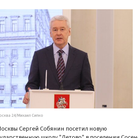
осква 24/Михаил Сипко
осквы Сергей Собянин посетил новую
ударственную школу "Летово" в поселении Сосен