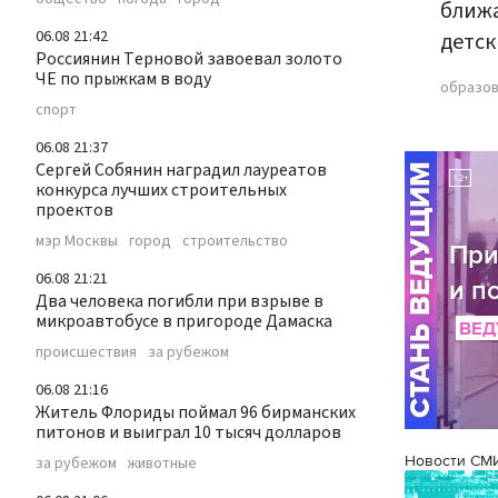
ближа
06.08 21:42
детск
Россиянин Терновой завоевал золото
ЧЕ по прыжкам в воду
образо
спорт
06.08 21:37
Сергей Собянин наградил лауреатов
конкурса лучших строительных
проектов
мэр Москвы
город
строительство
06.08 21:21
Два человека погибли при взрыве в
микроавтобусе в пригороде Дамаска
происшествия
за рубежом
06.08 21:16
Житель Флориды поймал 96 бирманских
питонов и выиграл 10 тысяч долларов
Новости СМ
за рубежом
животные