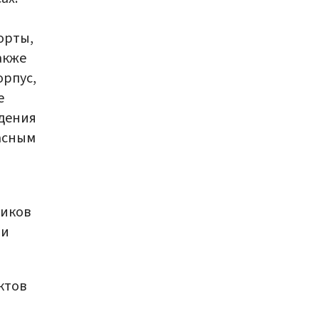
орты,
акже
рпус,
е
юдения
асным
ников
 и
ктов