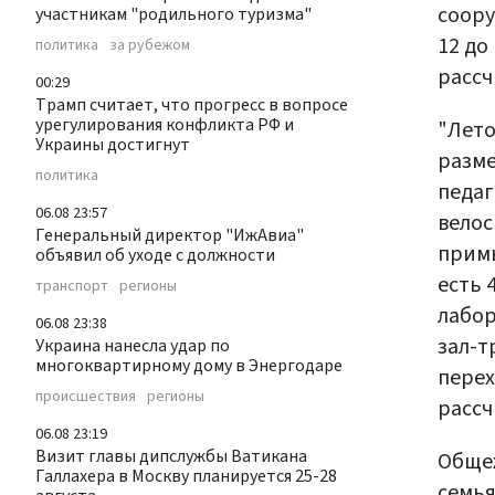
соору
участникам "родильного туризма"
12 до
политика
за рубежом
рассч
00:29
Трамп считает, что прогресс в вопросе
урегулирования конфликта РФ и
"Лето
Украины достигнут
разме
политика
педаг
06.08 23:57
велос
Генеральный директор "ИжАвиа"
примы
объявил об уходе с должности
есть 
транспорт
регионы
лабор
06.08 23:38
зал-т
Украина нанесла удар по
многоквартирному дому в Энергодаре
перех
происшествия
регионы
рассч
06.08 23:19
Визит главы дипслужбы Ватикана
Общеж
Галлахера в Москву планируется 25-28
семья