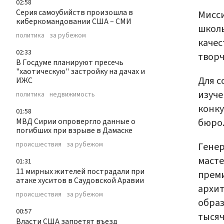
02:58
Серия самоубийств произошла в
Мисси
киберкомандовании США – СМИ
школь
политика
за рубежом
качес
02:33
творч
В Госдуме планируют пресечь
"хаотическую" застройку на дачах и
Для с
ИЖС
изуче
политика
недвижимость
конку
01:58
бюро.
МВД Сирии опровергло данные о
погибших при взрыве в Дамаске
происшествия
за рубежом
Гене
масте
01:31
11 мирных жителей пострадали при
преми
атаке хуситов в Саудовской Аравии
архит
происшествия
за рубежом
образ
00:57
тысяч
Власти США запретят въезд