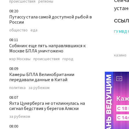
Сейча
происшествия
регионы
устан
08:20
Путассу стала самой доступной рыбой в
ССЫЛ
России
общество
еда
ГУ МВД 
08:11
Собянин: еще пять направлявшихся к
Москве БПЛА уничтожено
казино
мэр Москвы
происшествия
город
08:09
Камеры БПЛА Великобритании
передавали данные в Китай
политика
за рубежом
08:07
Яхта Цукерберга не откликнулась на
сигнал бедствия у берегов Аляски
за рубежом
08:00