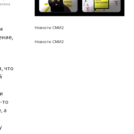
влена
м
Новости СМИ2
ение,
Новости СМИ2
, что
й
ки
-то
, а
у