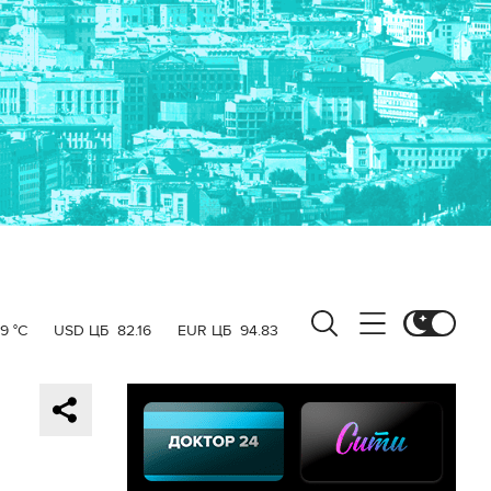
19 °C
USD ЦБ
82.16
EUR ЦБ
94.83