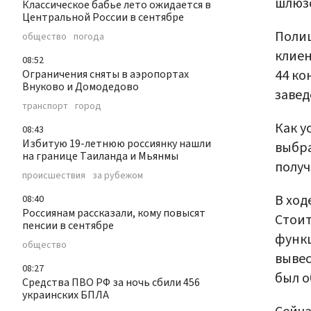
шлюзо
Классическое бабье лето ожидается в
Центральной России в сентябре
Полиц
общество
погода
клиен
08:52
44 ко
Ограничения сняты в аэропортах
Внуково и Домодедово
завед
транспорт
город
Как у
08:43
Избитую 19-летнюю россиянку нашли
выбра
на границе Таиланда и Мьянмы
получ
происшествия
за рубежом
В ход
08:40
Россиянам рассказали, кому повысят
Стоит
пенсии в сентябре
функц
общество
вывес
08:27
был о
Средства ПВО РФ за ночь сбили 456
украинских БПЛА