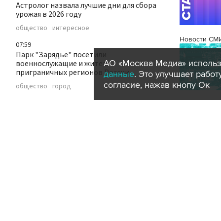
Астролог назвала лучшие дни для сбора
урожая в 2026 году
общество
интересное
Новости СМ
07:59
Парк "Зарядье" посетили
АО «Москва Медиа» использ
военнослужащие и жители
приграничных регионов России
данные
. Это улучшает рабо
согласие, нажав кнопу Ок
общество
город
07:57
Эксперт рассказала, что для
мошенников является главным оружием
безопасность
07:46
Движение на Калужском шоссе
ограничат ночью 11 и 12 августа
транспорт
город
07:37
Утечка нефти произошла на тонущем
танкере у побережья Омана