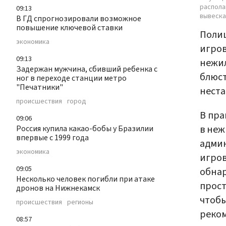
распола
09:13
вывеска
В ГД спрогнозировали возможное
повышение ключевой ставки
Поли
экономика
игров
09:13
нежил
Задержан мужчина, сбивший ребенка с
блюст
ног в переходе станции метро
"Печатники"
нест
происшествия
город
В пра
09:06
в неж
Россия купила какао-бобы у Бразилии
впервые с 1999 года
адми
экономика
игров
09:05
обнар
Несколько человек погибли при атаке
прост
дронов на Нижнекамск
чтобы
происшествия
регионы
реком
08:57