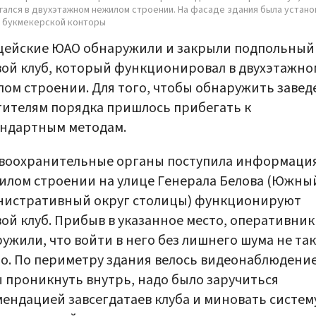
гался в двухэтажном нежилом строении. На фасаде здания была устано
 букмекерской конторы
цейские ЮАО обнаружили и закрыли подпольный
ой клуб, который функционировал в двухэтажно
ом строении. Для того, чтобы обнаружить завед
ителям порядка пришлось прибегать к
андартным методам.
воохранительные органы поступила информация
илом строении на улице Генерала Белова (Южны
нистративный округ столицы) функционируют
ой клуб. Прибыв в указанное место, оперативни
ужили, что войти в него без лишнего шума не так
о. По периметру здания велось видеонаблюдение
 проникнуть внутрь, надо было заручиться
ендацией завсегдатаев клуба и миновать систем