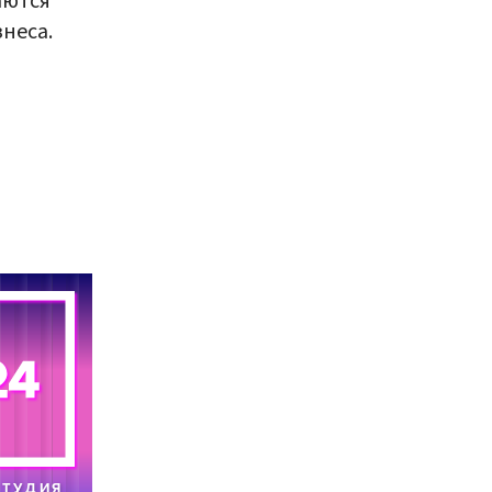
аются
неса.