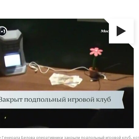
е Генерала Белова оперативники закрыли подпольный игровой клуб, к