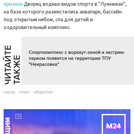
признан
Дворец водных видов спорта в "Лужниках",
на базе которого разместились аквапарк, бассейн
под открытым небом, спа для детей и
оздоровительный комплекс.
Ч
И
Т
А
Т
Е
Т
А
К
Ж
Спорткомплекс с воркаут-зоной и экстрим-
Й
Е
парком появится на территории ТПУ
"Некрасовка"
город
спорт
общество