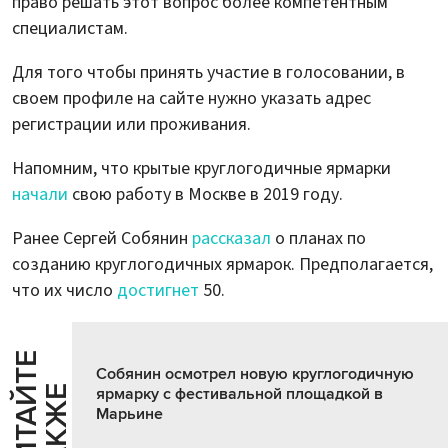
право решать этот вопрос более компетентным
специалистам.
Для того чтобы принять участие в голосовании, в
своем профиле на сайте нужно указать адрес
регистрации или проживания.
Напомним, что крытые круглогодичные ярмарки
начали
свою работу в Москве в 2019 году.
Ранее Сергей Собянин
рассказал
о планах по
созданию круглогодичных ярмарок. Предполагается,
что их число
достигнет
50.
Ч
И
Т
А
Т
Е
Т
А
К
Ж
Собянин осмотрел новую круглогодичную
Й
Е
ярмарку с фестивальной площадкой в
Марьине