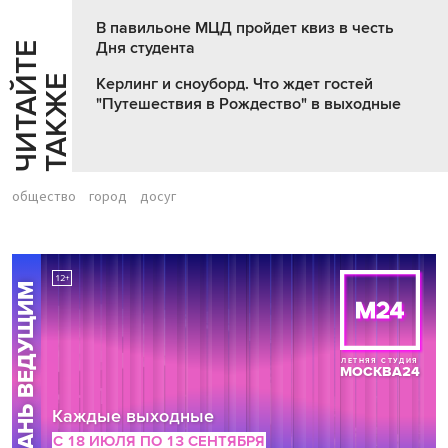
В павильоне МЦД пройдет квиз в честь
Дня студента
Ч
И
Т
А
Т
Е
Т
А
К
Ж
Й
Е
Керлинг и сноуборд. Что ждет гостей
"Путешествия в Рождество" в выходные
общество
город
досуг