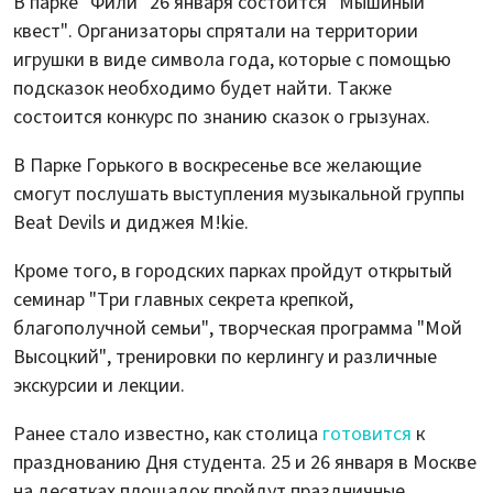
В парке "Фили" 26 января состоится "Мышиный
квест". Организаторы спрятали на территории
игрушки в виде символа года, которые с помощью
подсказок необходимо будет найти. Также
состоится конкурс по знанию сказок о грызунах.
В Парке Горького в воскресенье все желающие
смогут послушать выступления музыкальной группы
Beat Devils и диджея M!kie.
Кроме того, в городских парках пройдут открытый
семинар "Три главных секрета крепкой,
благополучной семьи", творческая программа "Мой
Высоцкий", тренировки по керлингу и различные
экскурсии и лекции.
Ранее стало известно, как столица
готовится
к
празднованию Дня студента. 25 и 26 января в Москве
на десятках площадок пройдут праздничные