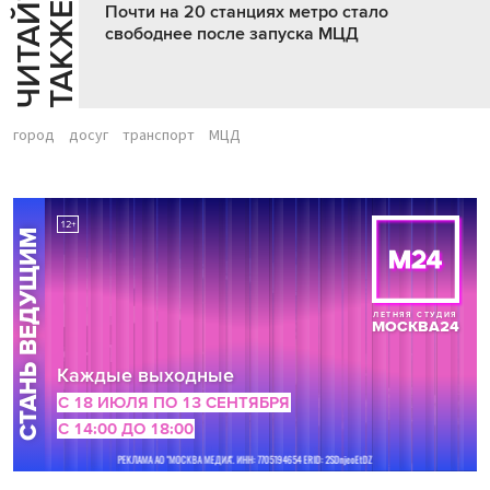
Ч
И
Т
А
Т
Е
Т
А
К
Ж
Й
Е
Почти на 20 станциях метро стало
свободнее после запуска МЦД
город
досуг
транспорт
МЦД