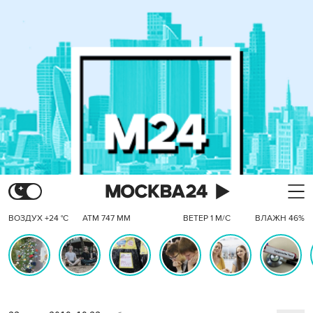
ВОЗДУХ +24 °C
АТМ 747 ММ
ВЕТЕР 1 М/С
ВЛАЖН 46%