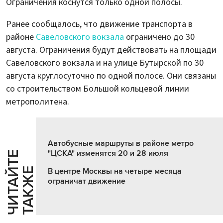
Ограничения коснутся только одной полосы.
Ранее сообщалось, что движение транспорта в
районе
Савеловского вокзала
ограничено до 30
августа. Ограничения будут действовать на площади
Савеловского вокзала и на улице Бутырской по 30
августа круглосуточно по одной полосе. Они связаны
со строительством Большой кольцевой линии
метрополитена.
Автобусные маршруты в районе метро
"ЦСКА" изменятся 20 и 28 июля
Ч
И
Т
А
Т
Е
Т
А
К
Ж
Й
Е
В центре Москвы на четыре месяца
ограничат движение