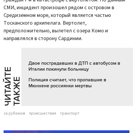
СМИ, инцидент произошел рядом с островом в
Средиземном море, который является частью
Тосканского архипелага. Вертолет,
предположительно, вылетел с озера Комо и
направлялся в сторону Сардинии.
Двое пострадавших в ДТП с автобусом в
Италии покинули больницу
Ч
И
Т
А
Т
Е
Т
А
К
Ж
Й
Е
Полиция считает, что пропавшие в
Мюнхене россиянки мертвы
за рубежом
происшествия
транспорт