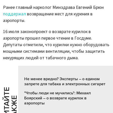
Ранее главный нарколог Минздрава Евгений Брюн
поддержал
возвращение мест для курения в
аэропорты.
16 июля законопроект о возврате курилок в
аэропорты прошел первое чтение в Госдуме.
Депутаты отметили, что курилки нужно оборудовать
мощными системами вентиляции, чтобы защитить
некурящих людей от табачного дыма.
Не менее вредно? Эксперты – о едином
запрете для табака и электронных сигарет
Ч
И
Т
А
Т
Е
Т
А
К
Ж
"Чтобы люди не мучились": Михаил
Й
Е
Боярский – о возврате курилок в
аэропорты