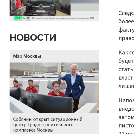
Следс
более
факту
НОВОСТИ
право
Как с
Мэр Москвы
будет
стать
власт
лишен
Напом
внедо
автом
Собянин: открыт ситуационный
писто
центр Градостроительного
комплекса Москвы