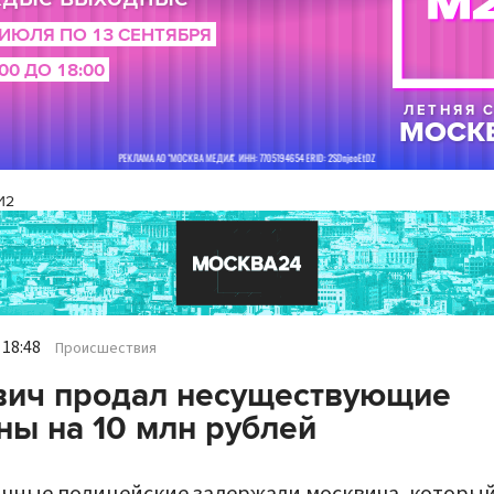
И2
 18:48
Происшествия
вич продал несуществующие
ы на 10 млн рублей
чные полицейские задержали москвича, которы