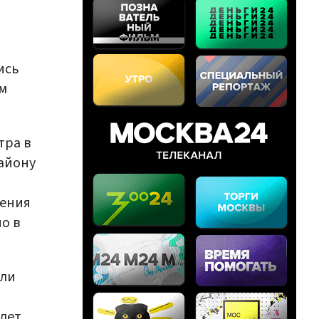
ись
м
тра в
айону
ления
о в
али
удет