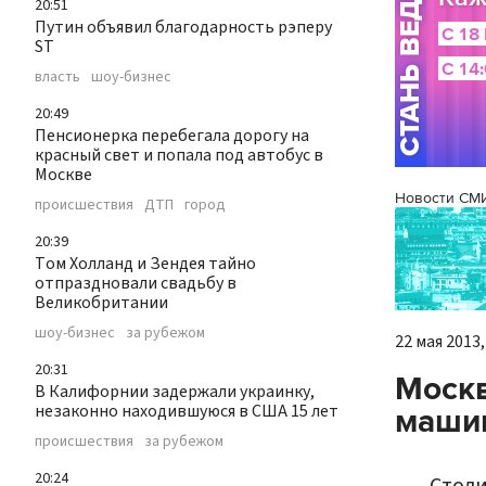
20:51
Путин объявил благодарность рэперу
ST
власть
шоу-бизнес
20:49
Пенсионерка перебегала дорогу на
красный свет и попала под автобус в
Москве
Новости СМ
происшествия
ДТП
город
20:39
Том Холланд и Зендея тайно
отпраздновали свадьбу в
Великобритании
шоу-бизнес
за рубежом
22 мая 2013,
20:31
Моск
В Калифорнии задержали украинку,
незаконно находившуюся в США 15 лет
машин
происшествия
за рубежом
20:24
Столи