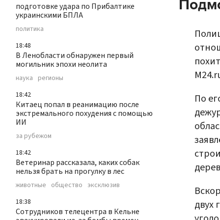
Подм
подготовке удара по Прибалтике
украинскими БПЛА
политика
Полиц
отнош
18:48
В Ленобласти обнаружен первый
похит
могильник эпохи неолита
M24.r
наука
регионы
18:42
По ег
Китаец попал в реанимацию после
дежур
экстремального похудения с помощью
ИИ
облас
за рубежом
заявл
строи
18:42
Ветеринар рассказала, каких собак
дерев
нельзя брать на прогулку в лес
животные
общество
эксклюзив
Вскор
18:38
двух 
Сотрудников телецентра в Кельне
уголо