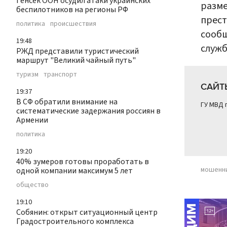
Генсек ООН осудил атаки украинских
разме
беспилотников на регионы РФ
прест
политика
происшествия
сообщ
19:48
служб
РЖД представили туристический
маршрут "Великий чайный путь"
туризм
транспорт
САЙТ
19:37
В СФ обратили внимание на
ГУ МВД 
систематические задержания россиян в
Армении
политика
19:20
40% зумеров готовы проработать в
мошенн
одной компании максимум 5 лет
общество
19:10
Собянин: открыт ситуационный центр
Градостроительного комплекса