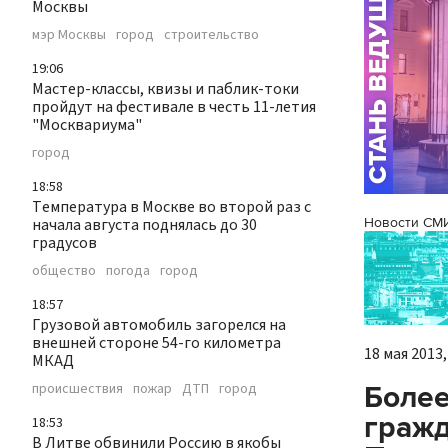
Москвы
мэр Москвы
город
строительство
19:06
Мастер-классы, квизы и паблик-токи
пройдут на фестивале в честь 11-летия
"Москвариума"
город
18:58
Температура в Москве во второй раз с
Новости СМ
начала августа поднялась до 30
градусов
общество
погода
город
18:57
Грузовой автомобиль загорелся на
внешней стороне 54-го километра
18 мая 2013,
МКАД
Более
происшествия
пожар
ДТП
город
гражд
18:53
В Литве обвинили Россию в якобы