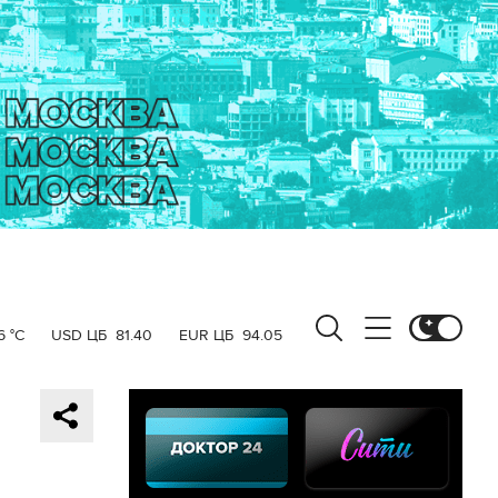
6 °C
USD ЦБ
81.40
EUR ЦБ
94.05