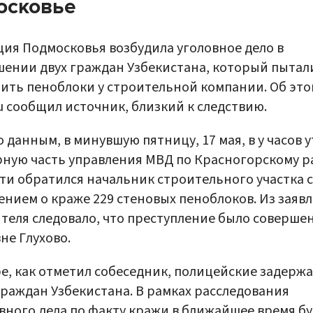
осковье
ия Подмосковья возбудила уголовное дело в
ении двух граждан Узбекистана, который пытал
ить пеноблоки у строительной компании. Об это
u сообщил источник, близкий к следствию.
о данным, в минувшую пятницу, 17 мая, в у часов у
ную часть управления МВД по Красногорскому р
ти обратился начальник строительного участка с
ением о краже 229 стеновых пеноблоков. Из заяв
теля следовало, что преступление было совершен
не Глухово.
е, как отметил собеседник, полицейские задерж
граждан Узбекистана. В рамках расследования
вного дела по факту кражи в ближайшее время б