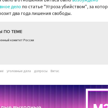
я было в отношении Витаса было
возбуждено
вное дело
по статье "Угроза убийством", за кото
розит два года лишения свободы.
Ы ПО ТЕМЕ
енный комитет России
вие
уголовные дела
допросы
Витас