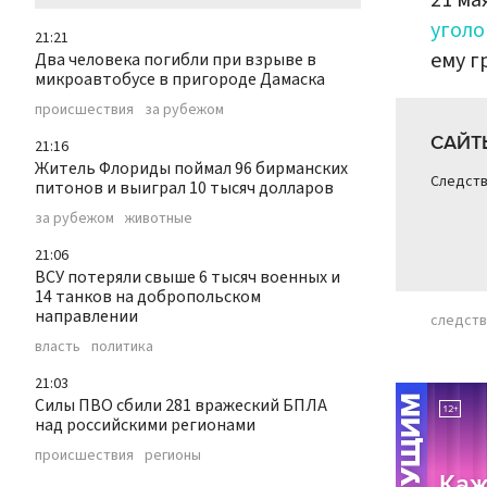
21 ма
уголо
21:21
ему г
Два человека погибли при взрыве в
микроавтобусе в пригороде Дамаска
происшествия
за рубежом
САЙТ
21:16
Житель Флориды поймал 96 бирманских
Следств
питонов и выиграл 10 тысяч долларов
за рубежом
животные
21:06
ВСУ потеряли свыше 6 тысяч военных и
14 танков на добропольском
направлении
следст
власть
политика
21:03
Силы ПВО сбили 281 вражеский БПЛА
над российскими регионами
происшествия
регионы