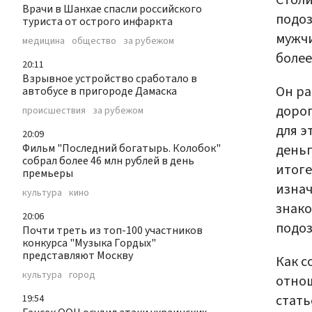
Врачи в Шанхае спасли российского
подоз
туриста от острого инфаркта
мужчи
медицина
общество
за рубежом
более
20:11
Взрывное устройство сработало в
Он ра
автобусе в пригороде Дамаска
дорог
происшествия
за рубежом
для э
20:09
деньг
Фильм "Последний богатырь. Колобок"
собрал более 46 млн рублей в день
итоге
премьеры
изнач
культура
кино
знако
20:06
подоз
Почти треть из топ-100 участников
конкурса "Музыка Гордых"
представляют Москву
Как с
культура
город
отнош
стать
19:54