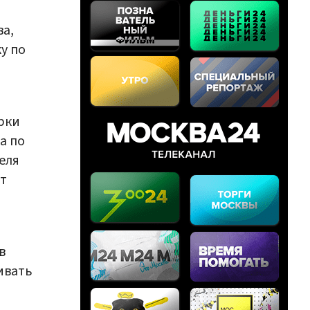
а,
у по
рки
а по
еля
ет
в
ивать