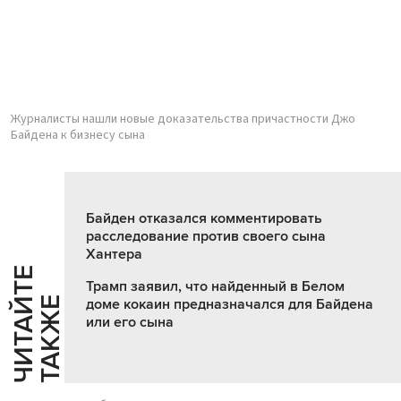
Журналисты нашли новые доказательства причастности Джо
Байдена к бизнесу сына
Байден отказался комментировать
расследование против своего сына
Хантера
Ч
И
Т
А
Т
Е
Т
А
К
Ж
Трамп заявил, что найденный в Белом
Й
Е
доме кокаин предназначался для Байдена
или его сына