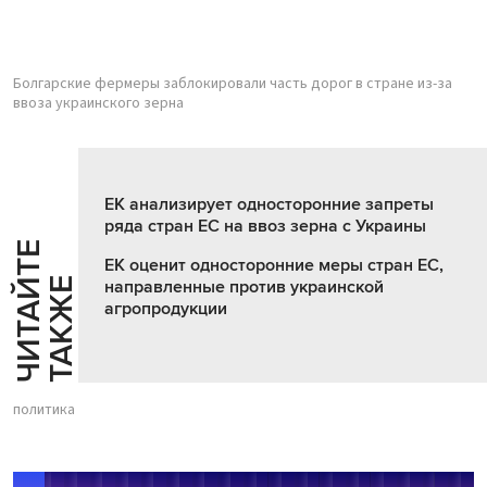
Болгарские фермеры заблокировали часть дорог в стране из-за
ввоза украинского зерна
ЕК анализирует односторонние запреты
ряда стран ЕС на ввоз зерна с Украины
Ч
И
Т
А
Т
Е
Т
А
К
Ж
ЕК оценит односторонние меры стран ЕС,
Й
Е
направленные против украинской
агропродукции
политика