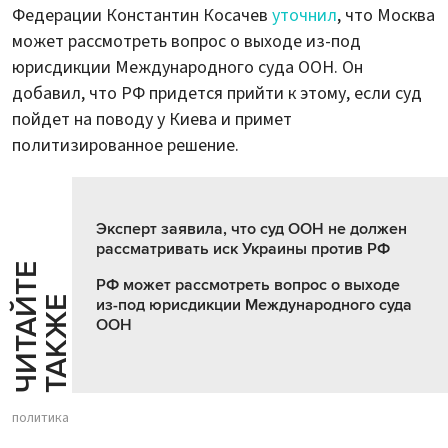
Федерации Константин Косачев
уточнил
, что Москва
может рассмотреть вопрос о выходе из-под
юрисдикции Международного суда ООН. Он
добавил, что РФ придется прийти к этому, если суд
пойдет на поводу у Киева и примет
политизированное решение.
Эксперт заявила, что суд ООН не должен
рассматривать иск Украины против РФ
Ч
И
Т
А
Т
Е
Т
А
К
Ж
РФ может рассмотреть вопрос о выходе
Й
Е
из-под юрисдикции Международного суда
ООН
политика