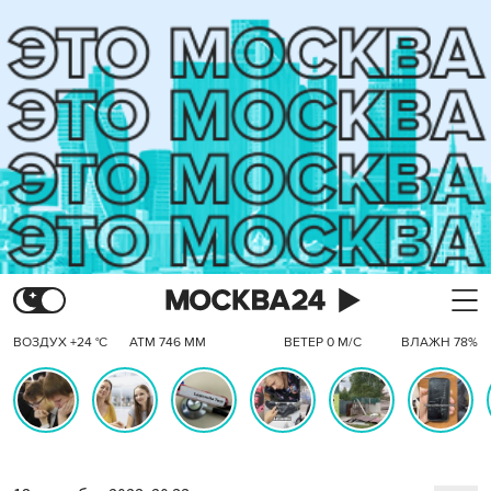
ВОЗДУХ +24 °C
АТМ 746 ММ
ВЕТЕР 0 М/С
ВЛАЖН 78%