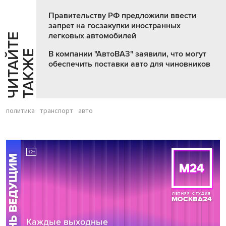
Правительству РФ предложили ввести
запрет на госзакупки иностранных
легковых автомобилей
Ч
И
Т
А
Т
Е
Т
А
К
Ж
Й
Е
В компании "АвтоВАЗ" заявили, что могут
обеспечить поставки авто для чиновников
политика
транспорт
авто