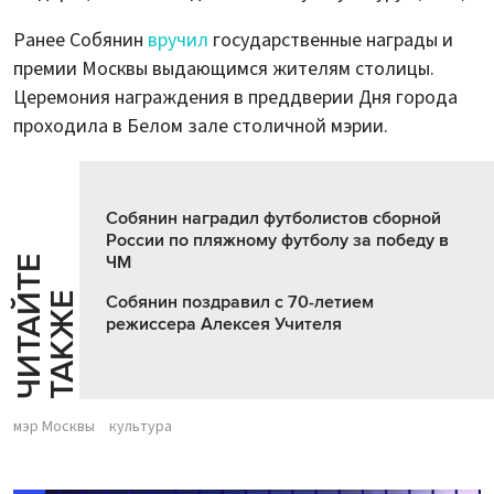
Ранее Собянин
вручил
государственные награды и
премии Москвы выдающимся жителям столицы.
Церемония награждения в преддверии Дня города
проходила в Белом зале столичной мэрии.
Собянин наградил футболистов сборной
России по пляжному футболу за победу в
ЧМ
Ч
И
Т
А
Т
Е
Т
А
К
Ж
Й
Е
Собянин поздравил с 70-летием
режиссера Алексея Учителя
мэр Москвы
культура