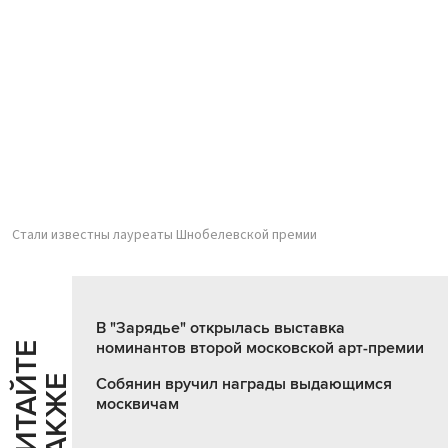
Стали известны лауреаты Шнобелевской премии
В "Зарядье" открылась выставка
номинантов второй московской арт-премии
Ч
И
Т
А
Т
Е
Т
А
К
Ж
Й
Е
Собянин вручил награды выдающимся
москвичам