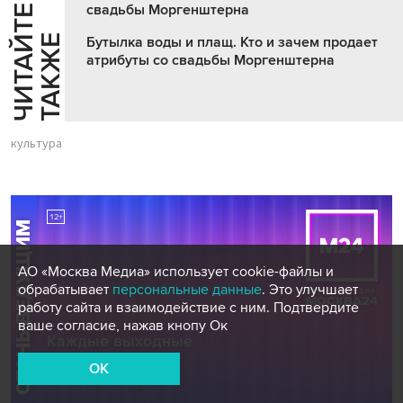
свадьбы Моргенштерна
Ч
И
Т
А
Т
Е
Т
А
К
Ж
Й
Е
Бутылка воды и плащ. Кто и зачем продает
атрибуты со свадьбы Моргенштерна
культура
АО «Москва Медиа» использует cookie-файлы и
обрабатывает
персональные данные
. Это улучшает
работу сайта и взаимодействие с ним. Подтвердите
ваше согласие, нажав кнопу Ок
OK