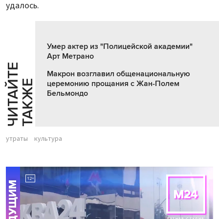
удалось.
Умер актер из "Полицейской академии"
Арт Метрано
Ч
И
Т
А
Т
Е
Т
А
К
Ж
Макрон возглавил общенациональную
Й
Е
церемонию прощания с Жан-Полем
Бельмондо
утраты
культура