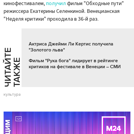
кинофестивалем,
получил
фильм "Обходные пути"
режиссера Екатерины Селенкиной. Венецианская
"Неделя критики" проходила в 36-й раз.
Актриса Джейми Ли Кертис получила
"Золотого льва"
Ч
И
Т
А
Т
Е
Т
А
К
Ж
Й
Е
Фильм "Рука бога" лидирует в рейтинге
критиков на фестивале в Венеции – СМИ
культура