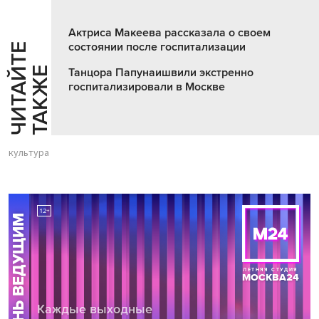
Актриса Макеева рассказала о своем
состоянии после госпитализации
Ч
И
Т
А
Т
Е
Т
А
К
Ж
Й
Е
Танцора Папунаишвили экстренно
госпитализировали в Москве
культура