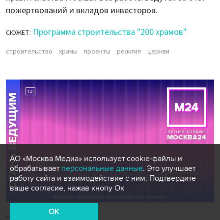
пожертвований и вкладов инвесторов.
Программа строительства "200 храмов"
СЮЖЕТ:
строительство
храмы
проекты
религия
церкви
АО «Москва Медиа» использует cookie-файлы и
обрабатывает
персональные данные
. Это улучшает
работу сайта и взаимодействие с ним. Подтвердите
ваше согласие, нажав кнопу Ок
OK
Новости СМИ2