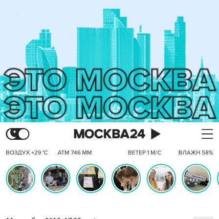
ВОЗДУХ +29 °C
АТМ 746 ММ
ВЕТЕР 1 М/С
ВЛАЖН 58%