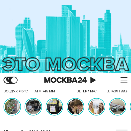
ВОЗДУХ +16 °C
АТМ 748 ММ
ВЕТЕР 1 М/С
ВЛАЖН 88%